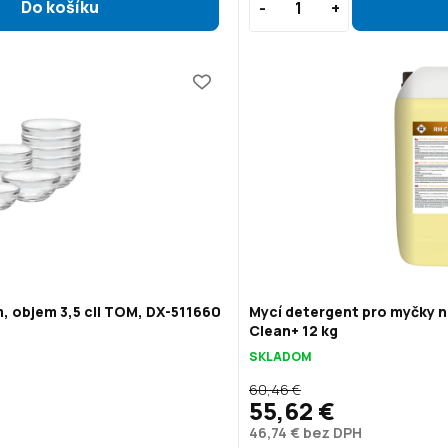
, objem 3,5 cl| TOM, DX-511660
Mycí detergent pro myčky n
Clean+ 12 kg
SKLADOM
60,46 €
55,62 €
46,74 € bez DPH