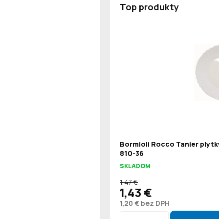
Top produkty
Bormioli Rocco Tanier plytk
810-36
SKLADOM
1,47 €
1,43 €
1,20 € bez DPH