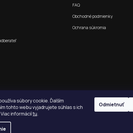
FAQ
Obchodné podmienky
Ochrana súkromia
odberateľ
oužíva súbory cookie. Ďalším
Odmietnuť
m tohto webu vyjadrujete súhlas s ich
 Viac informácií
tu
.
nie
é.