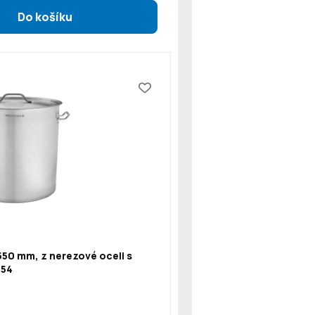
550 mm, z nerezové oceli s
154