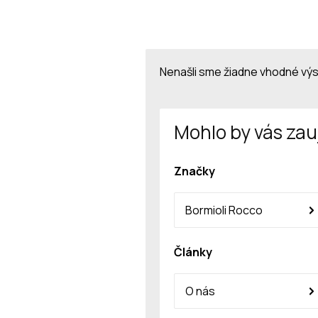
Nenašli sme žiadne vhodné vý
Mohlo by vás zau
Značky
Bormioli Rocco
Články
O nás