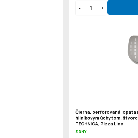
Čierna, perforovaná lopata 
hliníkovým úchytom, štvorc
TECHNICA, Pizza Line
3 DNY