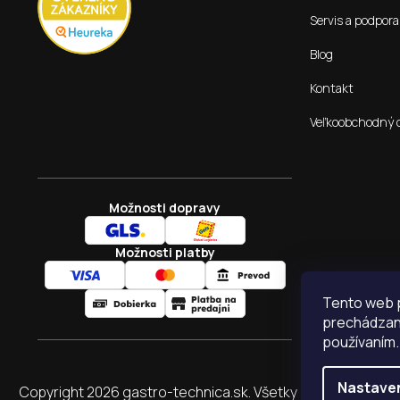
Servis a podpora
Blog
Kontakt
Veľkoobchodný 
Možnosti dopravy
Možnosti platby
Tento web p
prechádzaní
používaním.
Nastave
Copyright 2026
gastro-technica.sk
. Všetky práva vyhraden