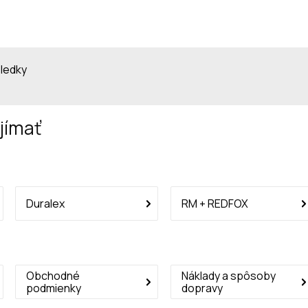
sledky
jímať
Duralex
RM + REDFOX
Obchodné
Náklady a spôsoby
podmienky
dopravy