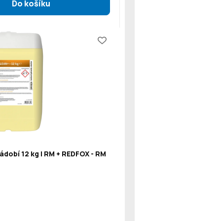
ádobí 12 kg | RM + REDFOX - RM