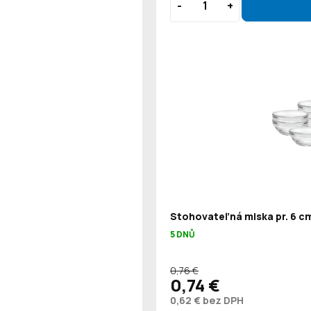
Stohovateľná miska pr. 6 cm
5 DNŮ
0,76 €
0,74 €
0,62 € bez DPH