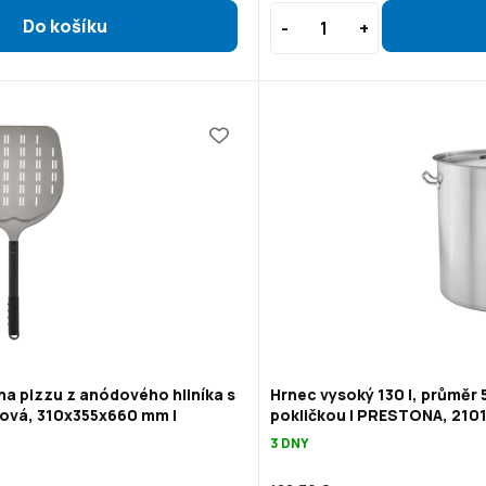
na pizzu z anódového hliníka s
Hrnec vysoký 130 l, průměr 
ová, 310x355x660 mm |
pokličkou | PRESTONA, 210
3 DNY