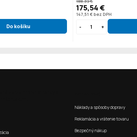
188,39 €
175,54 €
147,51 € bez DPH
ená verze pro SK stránky s
Ako nakupovať
**Kontakt**:
Náklady a spôsoby dopravy
Reklamácia a vrátenie tovaru
Bezpečný nákup
zácia