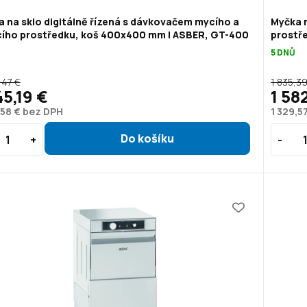
 na sklo digitálně řízená s dávkovačem mycího a
Myčka n
ícího prostředku, koš 400x400 mm | ASBER, GT-400
prostř
5 DNŮ
,47 €
1 835,39
45,19 €
1 58
,58 € bez DPH
1 329,5