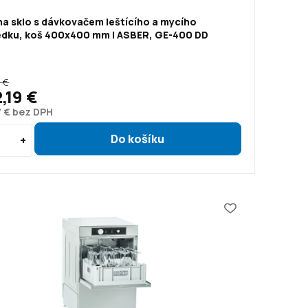
a sklo s dávkovačem leštícího a mycího
edku, koš 400x400 mm | ASBER, GE-400 DD
 €
2,19 €
7 € bez DPH