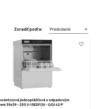
Zoradiť podľa:
podstolová jednoplášťová s odpadovým
em 39x39 - 230 V | REDFOX - QQI 42 P