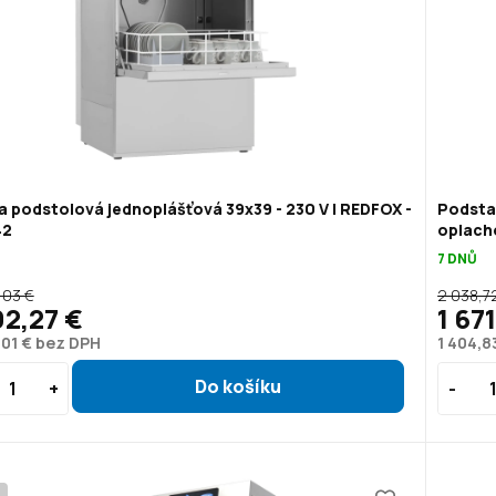
 podstolová jednoplášťová 39x39 - 230 V | REDFOX -
Podsta
42
oplach
7 DNŮ
,03 €
2 038,7
92,27 €
1 67
,01 € bez DPH
1 404,8
P