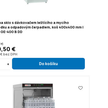
a sklo s dávkovačem leštícího a mycího
edku a odpadovým čerpadlem, koš 400x400 mm |
 GE-400 B DD
7 €
9,50 €
4 € bez DPH