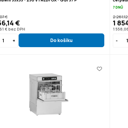
7 DNŮ
,07 €
2 261,12
56,14 €
1 85
,61 € bez DPH
1 558,0