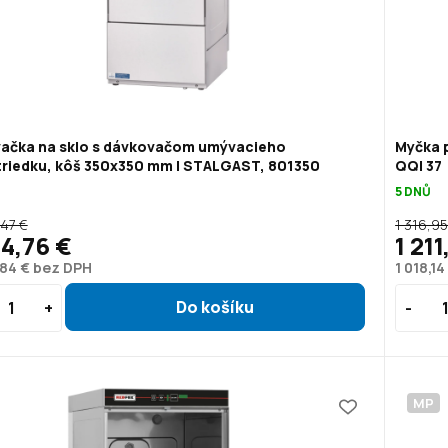
ačka na sklo s dávkovačom umývacieho
Myčka p
triedku, kôš 350x350 mm | STALGAST, 801350
QQI 37
5 DNŮ
,47 €
1 316,95
14,76 €
1 21
,84 € bez DPH
1 018,1
MP