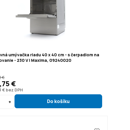
vná umývačka riadu 40 x 40 cm - s čerpadlom na
ovanie - 230 V | Maxima, 09240020
2 €
1,75 €
3 € bez DPH