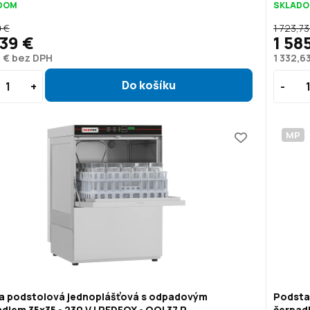
DOM
SKLAD
 €
1 723,73
39 €
1 58
 € bez DPH
1 332,6
MP
a podstolová jednoplášťová s odpadovým
Podsta
dlem 35x35 - 230 V | REDFOX - QQI 37 P
čerpad