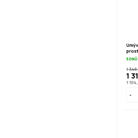
Umýv
pros
5 DNŮ
1 348
1 3
1 104