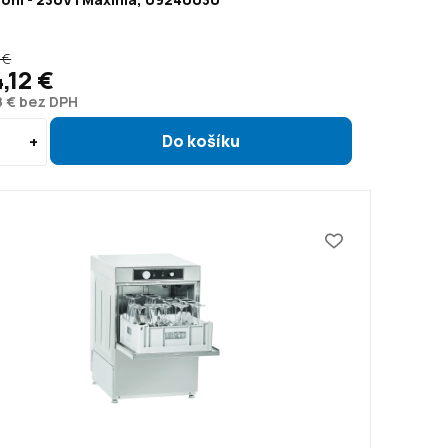
 €
4,12 €
8 € bez DPH