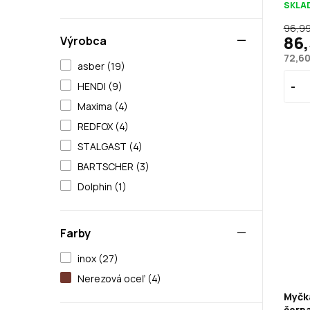
SKLA
96,99
86,
Výrobca
72,60
asber (19)
HENDI (9)
Maxima (4)
REDFOX (4)
STALGAST (4)
BARTSCHER (3)
Dolphin (1)
Farby
inox (27)
Nerezová oceľ (4)
Myčk
čerpa