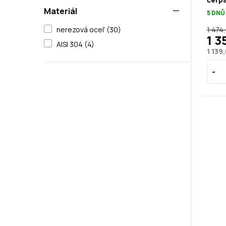
Materiál
5 DNŮ
1 474
nerezová oceľ (30)
1 3
AISI 304 (4)
1 139