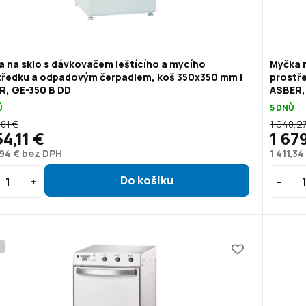
 na sklo s dávkovačem leštícího a mycího
Myčka n
tředku a odpadovým čerpadlem, koš 350x350 mm |
prostř
R, GE-350 B DD
ASBER,
Ů
5 DNŮ
,81 €
1 948,2
54,11 €
1 67
,94 € bez DPH
1 411,3
P