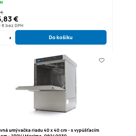
OM
 €
5,83 €
3 € bez DPH
vná umývačka riadu 40 x 40 cm - s vypúšťacím
lom - 230V | Maxima, 09240030