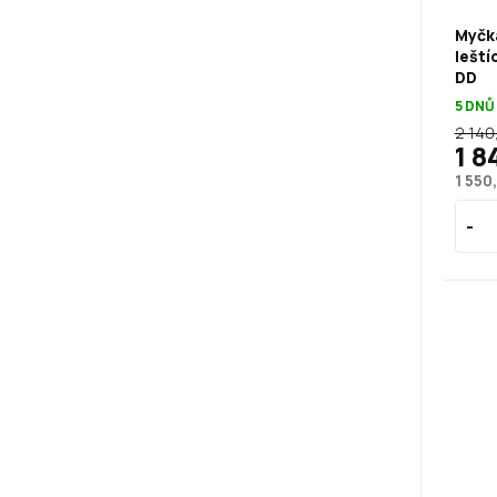
Myčka
lešt
DD
5 DNŮ
2 140
1 8
1 550