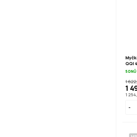
Myčka
QQI 
5 DNŮ
1 622
1 4
1 254
M