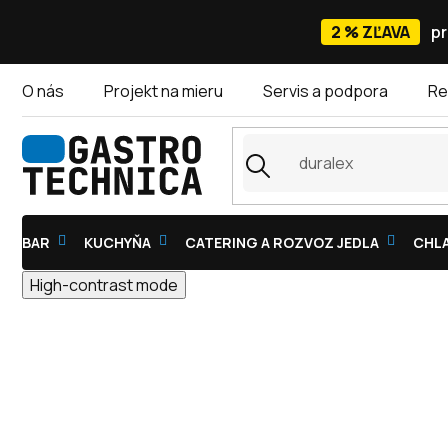
Prejsť
na
2 % ZĽAVA
pr
obsah
O nás
Projekt na mieru
Servis a podpora
Re
BAR
KUCHYŇA
CATERING A ROZVOZ JEDLA
CHLA
High-contrast mode
UMÝVAČKY SKLA PODSTOL