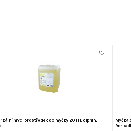
rzální mycí prostředek do myčky 20 l | Dolphin,
Myčka 
d
čerpadl