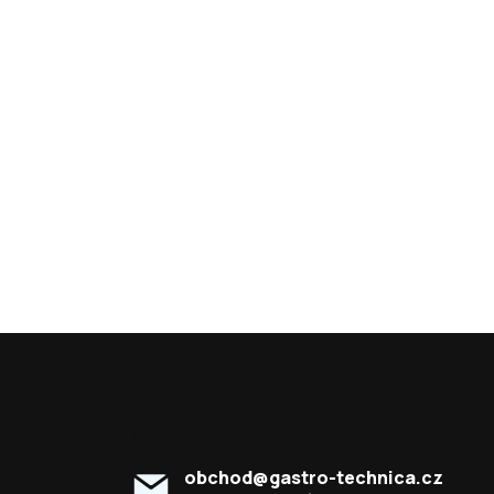
Kontakt
obchod
@
gastro-technica.cz