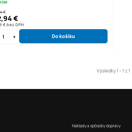
DOM
4 €
,94 €
8 € bez DPH
Výsledky 1 - 1 z 1
ená verze pro SK stránky s
Ako nakupovať
**Kontakt**:
Náklady a spôsoby dopravy