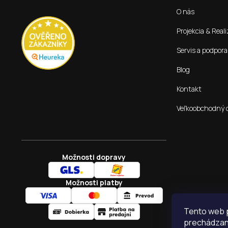
t
O nás
i
e
Projekcia & Reali
Servis a podpora
Blog
Kontakt
Veľkoobchodný 
Možnosti dopravy
Možnosti platby
Tento web p
prechádzaní