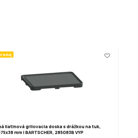
predaj
á liatinová grilovacia doska s drážkou na tuk,
575x38 mm | BARTSCHER, 285083B VYP