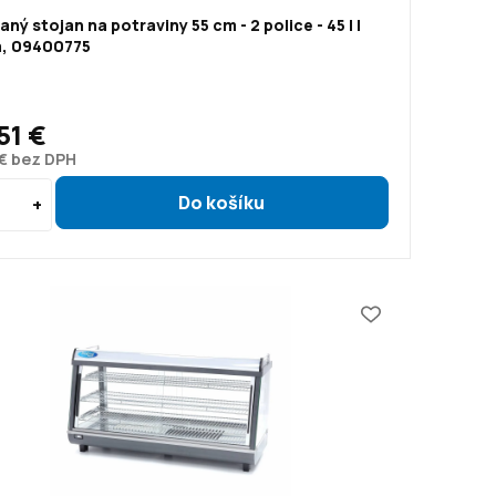
aný stojan na potraviny 55 cm - 2 police - 45 l |
, 09400775
51 €
 € bez DPH