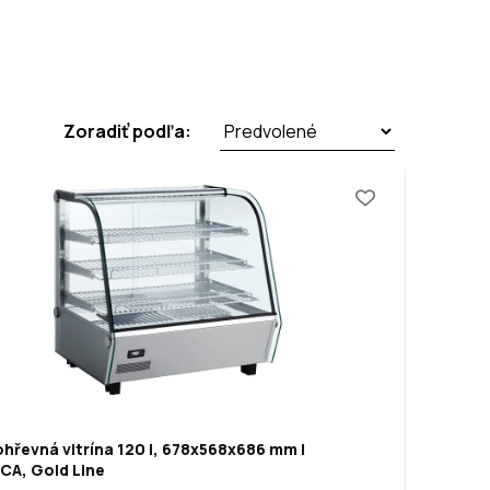
Zoradiť podľa:
ohřevná vitrína 120 l, 678x568x686 mm |
CA, Gold Line