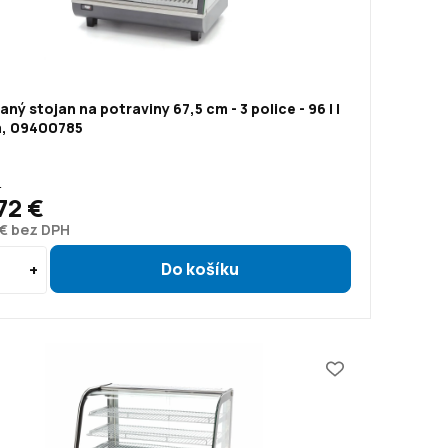
aný stojan na potraviny 67,5 cm - 3 police - 96 l |
, 09400785
€
72 €
 € bez DPH