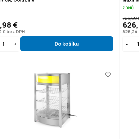
7 DNŮ
763,69 
,98 €
626,
0 € bez DPH
526,24