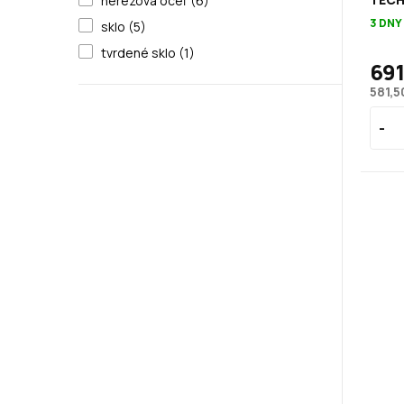
nerezová oceľ (6)
3 DNY
sklo (5)
tvrdené sklo (1)
691
581,5