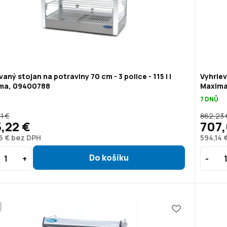
vaný stojan na potraviny 70 cm - 3 police - 115 l |
Vyhriev
ma, 09400788
Maxima
7 DNŮ
1 €
862,23 
,22 €
707,
6 € bez DPH
594,14 