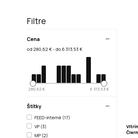
Filtre
Cena
od 280,62 € - do 6 313,53 €
280,62 €
6 313,53 €
Štítky
FEED-interné (17)
Vitrí
VP (3)
Čier
MP (2)