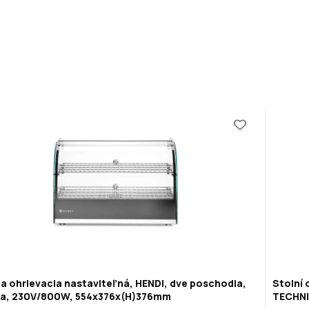
na ohrievacia nastaviteľná, HENDI, dve poschodia,
Stolní 
na, 230V/800W, 554x376x(H)376mm
TECHNI