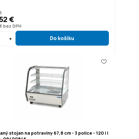
€
52 €
 € bez DPH
aný stojan na potraviny 67,8 cm - 3 police - 120 l |
, 09400846