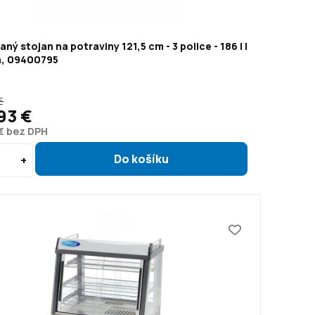
aný stojan na potraviny 121,5 cm - 3 police - 186 l |
, 09400795
€
93 €
 € bez DPH