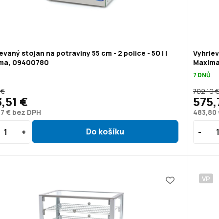
evaný stojan na potraviny 55 cm - 2 police - 50 l |
Vyhriev
ma, 09400780
Maxima
7 DNŮ
 €
702,10 
,51 €
575,
7 € bez DPH
483,80
VP