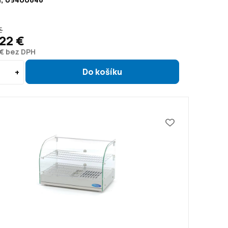
€
22 €
 € bez DPH