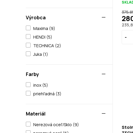
SKLA
375,8
28
Výrobca
235,8
Maxima (9)
HENDI (5)
TECHNICA (2)
Juka (1)
Farby
inox (5)
priehľadná (3)
Materiál
Nerezová oceľ/Sklo (9)
Stoln
TECH