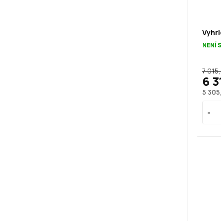
Vyhri
NENÍ 
7 015
6 3
5 305