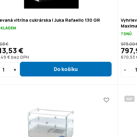
evaná vitrína cukrárska | Juka Rafaello 130 GR
Vyhriev
Maxima
SKLADEM
7 DNŮ
,03 €
973,09 
13,53 €
797,
,49 € bez DPH
670,53
MP