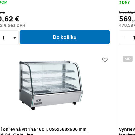
DOM
3 DNY
5 €
645,95 
0,62 €
569,
2 € bez DPH
478,59
MP
í ohřevná vitrína 160 l, 856x568x686 mm |
Vyhriev
NICA, Gold Line
Maxima