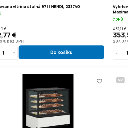
evaná vitrína stolná 97 l | HENDI, 233740
Vyhriev
Maxima
Ů
7 DNŮ
0 €
431,11 €
,77 €
353,
9 € bez DPH
297,07
VP