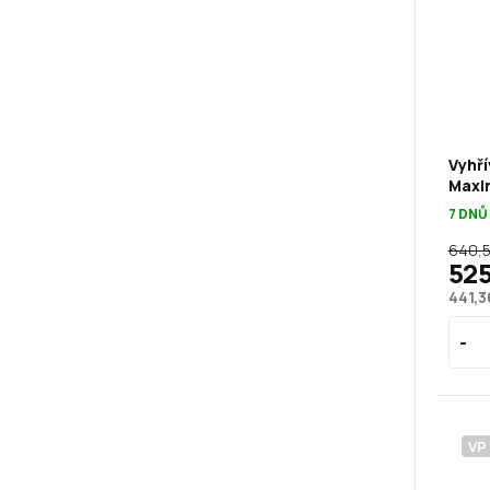
Vyhří
Maxi
7 DNŮ
640,5
525
441,3
VP