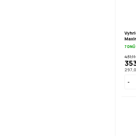
Vyhri
Maxi
7 DNŮ
431,11
353
297,0