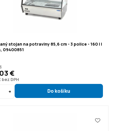
aný stojan na potraviny 85,6 cm - 3 police - 160 l |
, 09400851
€
03 €
€ bez DPH