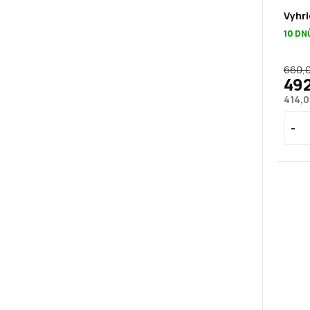
Vyhri
10 DN
660,0
492
414,0