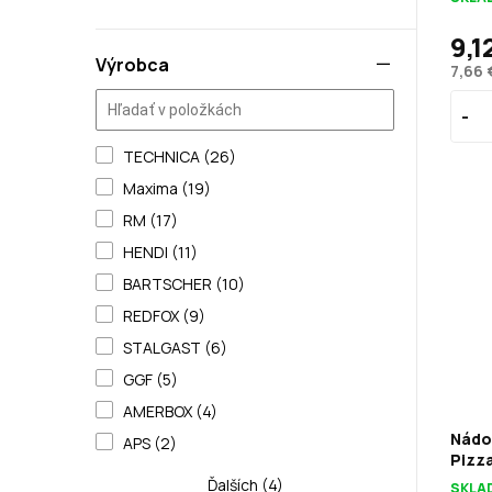
9,1
Výrobca
7,66 
TECHNICA (26)
Maxima (19)
RM (17)
HENDI (11)
BARTSCHER (10)
REDFOX (9)
STALGAST (6)
GGF (5)
AMERBOX (4)
Nádo
APS (2)
Pizza
Ďalších (4)
SKLA