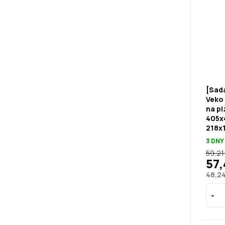
[Sad
Veko
na pi
405x
218x
3 DNY
59,21
57,
48,2