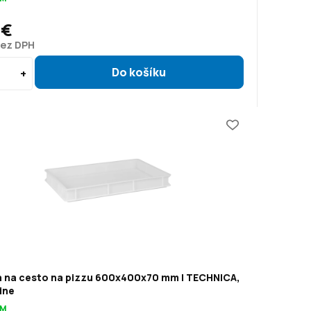
 €
bez DPH
 na cesto na pizzu 600x400x70 mm | TECHNICA,
ine
OM