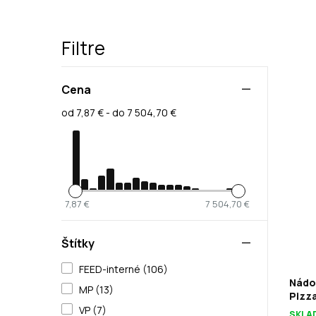
Filtre
Cena
od 7,87 € - do 7 504,70 €
7,87 €
7 504,70 €
Štítky
FEED-interné (106)
Nádo
MP (13)
Pizza
VP (7)
SKLA