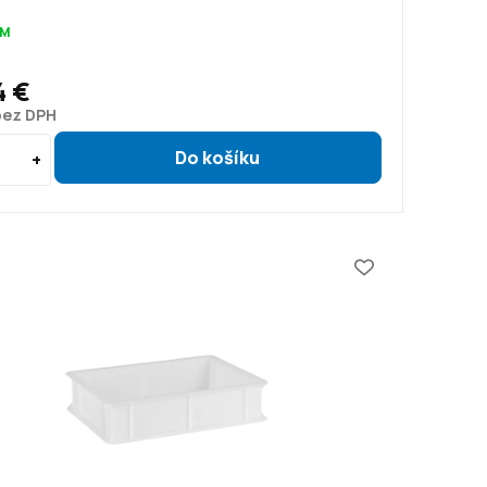
OM
4 €
 bez DPH