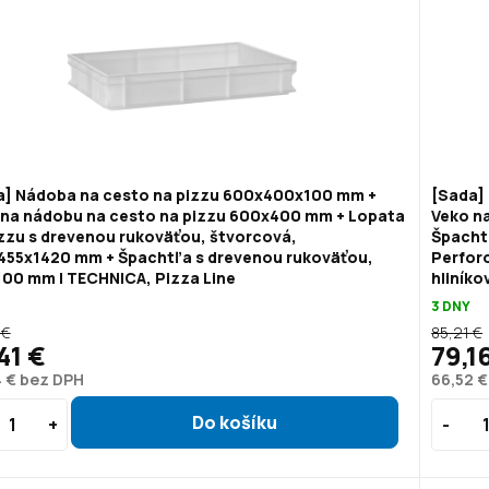
a] Nádoba na cesto na pizzu 600x400x100 mm +
[Sada]
 na nádobu na cesto na pizzu 600x400 mm + Lopata
Veko n
zzu s drevenou rukoväťou, štvorcová,
Špacht
455x1420 mm + Špachtľa s drevenou rukoväťou,
Perforo
100 mm | TECHNICA, Pizza Line
hliník
3 DNY
 €
85,21 €
41 €
79,1
4 € bez DPH
66,52 