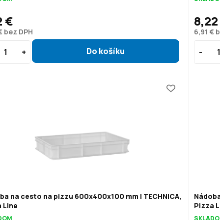
2 €
8,22
€ bez DPH
6,91 € 
ba na cesto na pizzu 600x400x100 mm | TECHNICA,
Nádoba
 Line
Pizza L
DOM
SKLAD