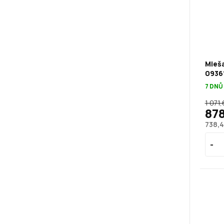
Mieša
0936
7 DNŮ
1 071,
878
738,4