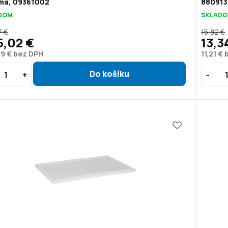
ma, 09361002
880913
DOM
SKLAD
7 €
15,82 €
5,02 €
13,3
39 € bez DPH
11,21 €