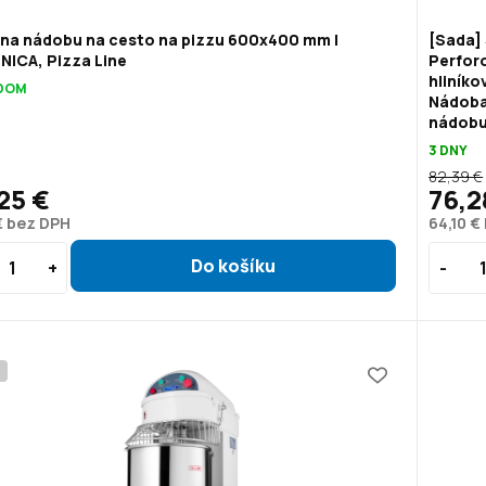
 na nádobu na cesto na pizzu 600x400 mm |
[Sada]
NICA, Pizza Line
Perforo
hliník
DOM
Nádoba
nádobu
3 DNY
82,39 €
25 €
76,2
€ bez DPH
64,10 €
P