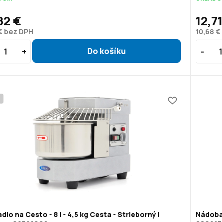
82 €
12,7
 € bez DPH
10,68 €
P
dlo na Cesto - 8 l - 4,5 kg Cesta - Strieborný |
Nádoba