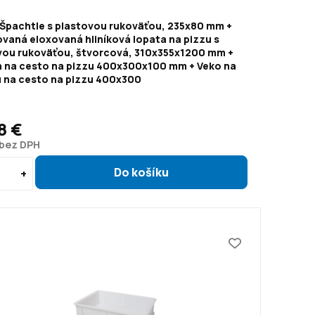
 Špachtle s plastovou rukoväťou, 235x80 mm +
vaná eloxovaná hliníková lopata na pizzu s
ovou rukoväťou, štvorcová, 310x355x1200 mm +
 na cesto na pizzu 400x300x100 mm + Veko na
 na cesto na pizzu 400x300
8 €
 bez DPH