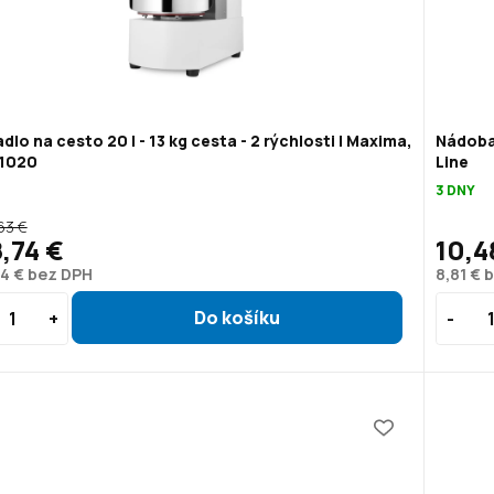
dlo na cesto 20 l - 13 kg cesta - 2 rýchlosti | Maxima,
Nádoba
1020
Line
3 DNY
63 €
,74 €
10,4
4 € bez DPH
8,81 € 