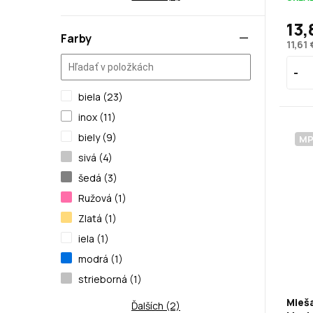
13,
Farby
11,61
biela (23)
inox (11)
biely (9)
M
sivá (4)
šedá (3)
Ružová (1)
Zlatá (1)
iela (1)
modrá (1)
strieborná (1)
Mieša
Ďalších (2)