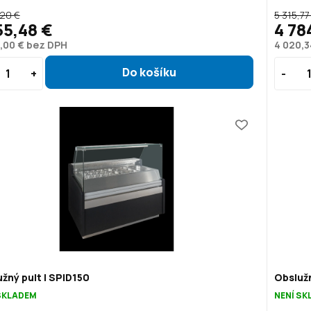
,20 €
5 315,77
55,48 €
4 78
,00 € bez DPH
4 020,3
žný pult | SPID150
Obslužn
SKLADEM
NENÍ S