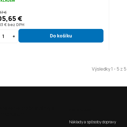
SKLADEM
17 €
05,65 €
,13 € bez DPH
Výsledky 1 - 5 z 5
ená verze pro SK stránky s
Ako nakupovať
**Kontakt**:
Náklady a spôsoby dopravy