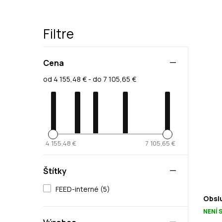
Filtre
Cena
od 4 155,48 € - do 7 105,65 €
4 155,48 €
7 105,65 €
Štítky
FEED-interné (5)
Obslu
NENÍ 