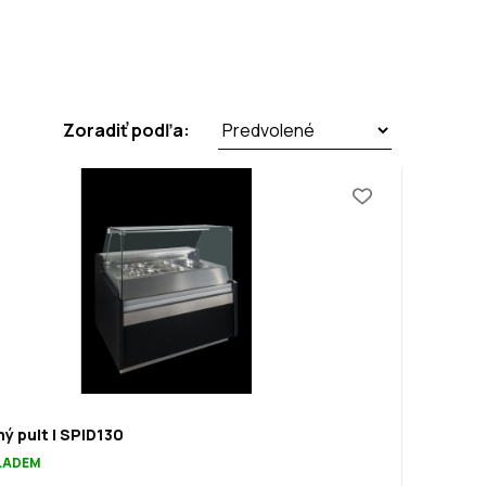
Zoradiť podľa:
ý pult | SPID130
KLADEM