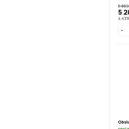
5 869
5 2
4 439
Obslu