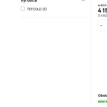
Výrobca
4 617
4 1
TEFCOLD (5)
3 492
Obslu
NENÍ 