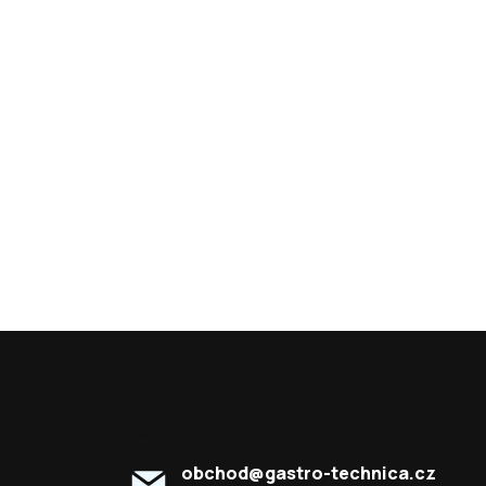
Kontakt
obchod
@
gastro-technica.cz