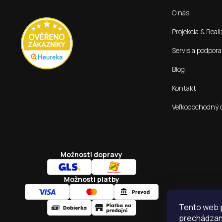
t
O nás
i
e
Projekcia & Reali
Servis a podpora
Blog
Kontakt
Veľkoobchodný 
Možnosti dopravy
Možnosti platby
Tento web p
prechádzaní