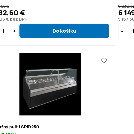
,55 €
6 832,3
82,60 €
6 14
,16 € bez DPH
5 167,3
žný pult | SPID250