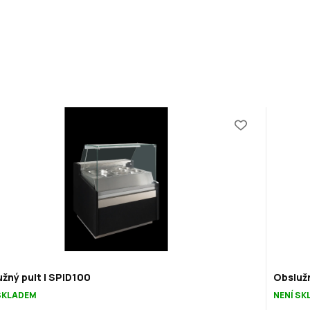
žný pult | SPID100
Obslužn
SKLADEM
NENÍ S