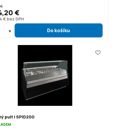
 €
4,20 €
4 € bez DPH
ý pult | SPID200
KLADEM