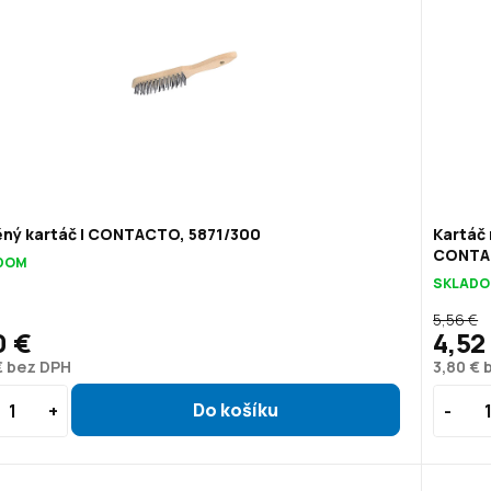
ěný kartáč | CONTACTO, 5871/300
Kartáč 
CONTAC
DOM
SKLAD
5,56 €
0 €
4,52
€ bez DPH
3,80 € 