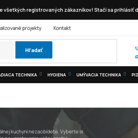
e všetkých registrovaných zákazníkov! Stačí sa prihlásiť d
alizované projekty
Kontakt
Hľadať
DIACA TECHNIKA
HYGIENA
UMÝVACIA TECHNIKA
PI
álnej kuchyni nezaobídete. Vyberte si