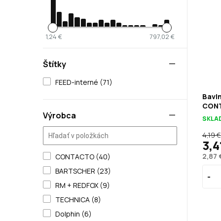
1,24 €
797,02 €
Štítky
FEED-interné (71)
Bavln
CONT
Výrobca
SKLA
4,19 €
3,4
2,87 
CONTACTO (40)
BARTSCHER (23)
RM + REDFOX (9)
TECHNICA (8)
Dolphin (6)