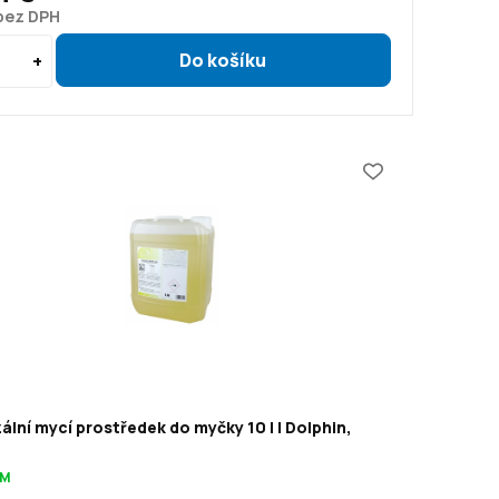
 bez DPH
ální mycí prostředek do myčky 10 l | Dolphin,
OM