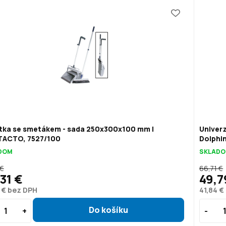
tka se smetákem - sada 250x300x100 mm |
Univerz
ACTO, 7527/100
Dolphin
DOM
SKLAD
 €
66,71 €
31 €
49,7
 € bez DPH
41,84 €