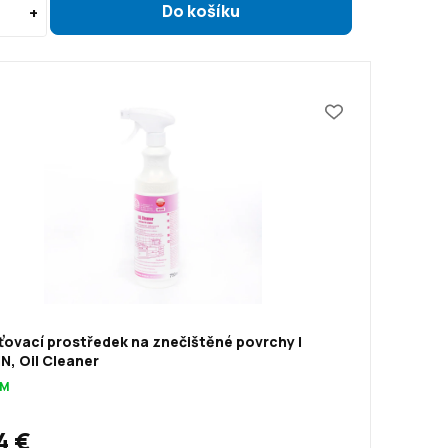
ovací prostředek na znečištěné povrchy |
N, Oil Cleaner
OM
4 €