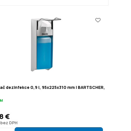
ač dezinfekce 0,9 l, 95x225x310 mm | BARTSCHER,
9
OM
8 €
 bez DPH