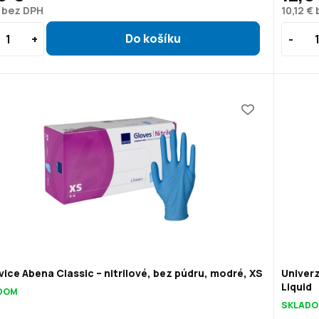
€ bez DPH
10,12 €
ice Abena Classic – nitrilové, bez púdru, modré, XS
Univerz
Liquid
DOM
SKLAD