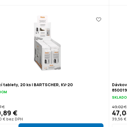
cí tablety, 20 ks | BARTSCHER, KV-20
Dávkov
85001
DOM
SKLAD
7 €
49,02 €
,89 €
47,0
0 € bez DPH
39,56 €