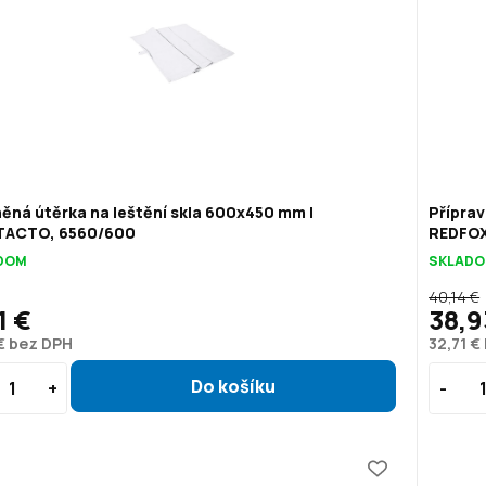
ěná útěrka na leštění skla 600x450 mm |
Příprav
ACTO, 6560/600
REDFOX 
DOM
SKLAD
40,14 €
1 €
38,9
€ bez DPH
32,71 €