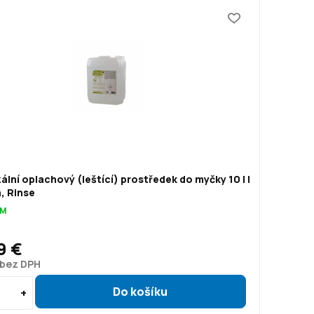
ální oplachový (leštící) prostředek do myčky 10 l |
, Rinse
OM
9 €
 bez DPH