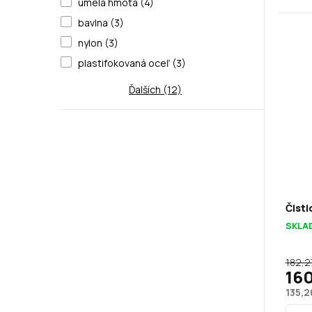
umelá hmota (4)
bavlna (3)
nylon (3)
plastifokovaná oceľ (3)
Ďalších (12)
Čisti
SKLA
182,2
160
135,2