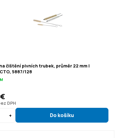
na čištění pivních trubek, průměr 22 mm |
TO, 5887/128
OM
 €
bez DPH