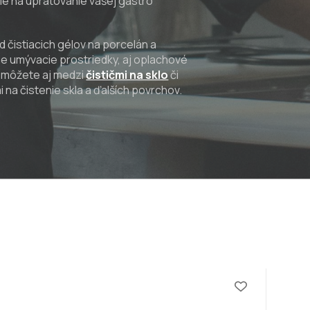
ie na upratovanie vašej gastro
d čistiacich gélov na porcelán a
ne umývacie prostriedky, aj oplachové
ť môžete aj medzi
čističmi na sklo
či
i na čistenie skla a ďalších povrchov.