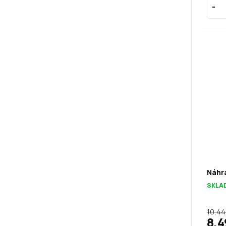
Náhr
SKLA
10,44
8,4