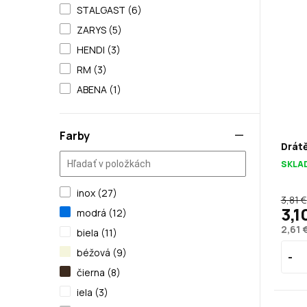
STALGAST (6)
ZARYS (5)
HENDI (3)
RM (3)
ABENA (1)
Farby
Drát
SKLA
inox (27)
3,81 €
3,1
modrá (12)
2,61 
biela (11)
béžová (9)
čierna (8)
iela (3)