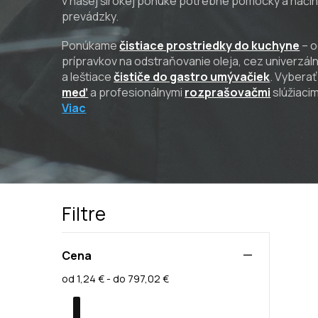
v našej širokej ponuke potrebné pomôcky a náčin
prevádzky.
Ponúkame
čistiace prostriedky do kuchyne
– o
prípravkov na odstraňovanie oleja, cez univerzál
a leštiace
čističe do gastro umývačiek
. Vybera
meď
a profesionálnymi
rozprašovačmi
slúžiacim
Viac
Filtre
Cena
od 1,24 € - do 797,02 €