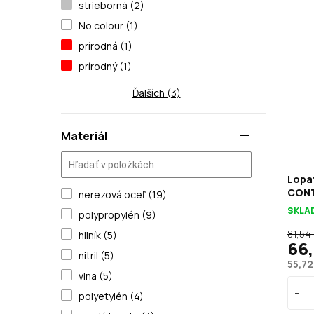
strieborná (2)
No colour (1)
prírodná (1)
prírodný (1)
Ďalších (3)
Materiál
Lopa
CONT
nerezová oceľ (19)
SKLA
polypropylén (9)
81,54
hliník (5)
66,
nitril (5)
55,72
vlna (5)
polyetylén (4)