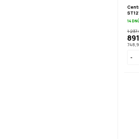
Cent
ST12
14 DN
1 237
891
748,9