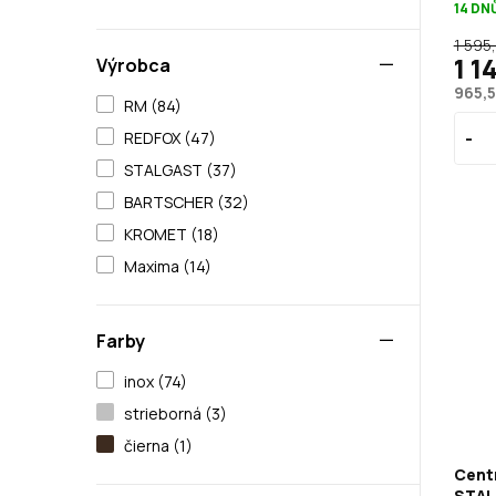
14 DN
1 595
1 1
Výrobca
965,5
RM (84)
REDFOX (47)
STALGAST (37)
BARTSCHER (32)
KROMET (18)
Maxima (14)
Farby
inox (74)
strieborná (3)
čierna (1)
Centr
STAL