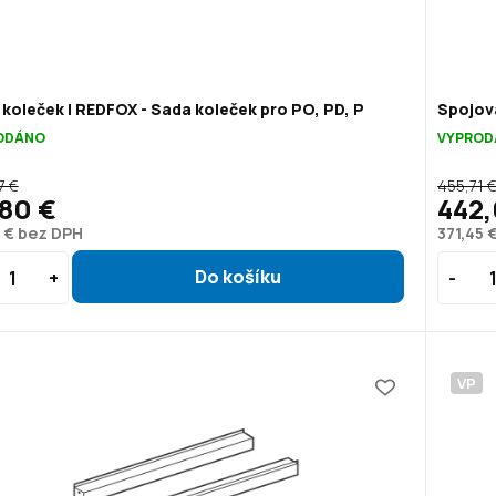
koleček | REDFOX - Sada koleček pro PO, PD, P
Spojova
ODÁNO
VYPROD
7 €
455,71 
80 €
442,
 € bez DPH
371,45 
VP