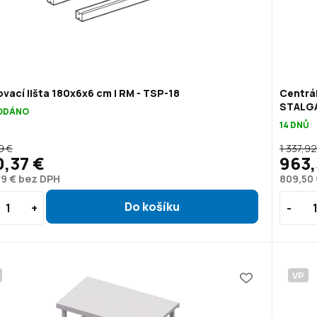
vací lišta 180x6x6 cm | RM - TSP-18
Centrál
STALGA
ODÁNO
14 DNŮ
9 €
1 337,92
,37 €
963,
09 € bez DPH
809,50
VP