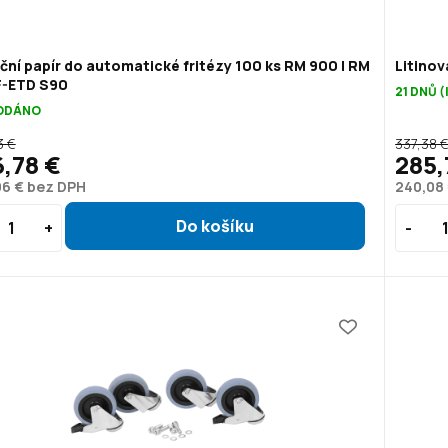
ační papír do automatické fritézy 100 ks RM 900 | RM
Litinov
F-ETD S90
21 DNŮ 
ODÁNO
3 €
337,38 
,78 €
285,
06 € bez DPH
240,08