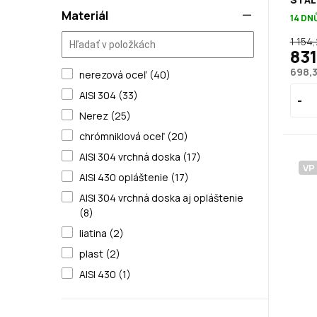
Materiál
14 DN
1 154
831
698,3
nerezová oceľ (40)
AISI 304 (33)
Nerez (25)
chrómniklová oceľ (20)
AISI 304 vrchná doska (17)
VP
AISI 430 opláštenie (17)
AISI 304 vrchná doska aj opláštenie
(8)
liatina (2)
plast (2)
AISI 430 (1)