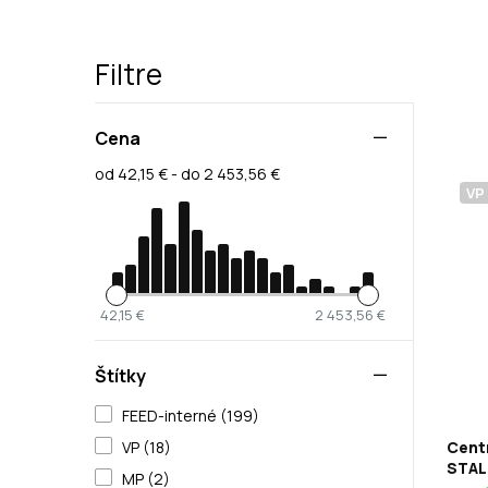
Filtre
Cena
od 42,15 € - do 2 453,56 €
VP
42,15 €
2 453,56 €
Štítky
FEED-interné (199)
Centr
VP (18)
STAL
MP (2)