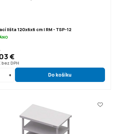
cí lišta 120x6x6 cm | RM - TSP-12
ÁNO
€
03 €
€ bez DPH