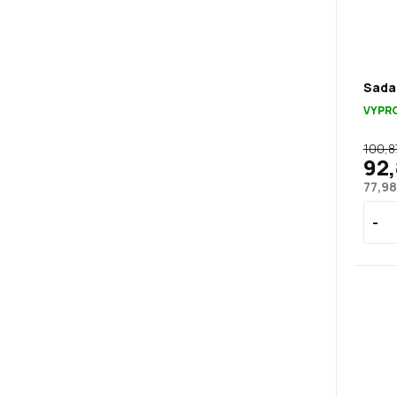
Sada 
VYPR
100,8
92,
77,98