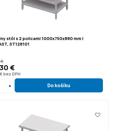
ny stôl s 2 policami 1000x750x880 mm |
ST, ST128101
 €
30 €
 € bez DPH