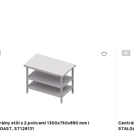
VP
álny stôl s 2 policami 1300x750x880 mm |
Centrál
GAST, ST128131
STALGA