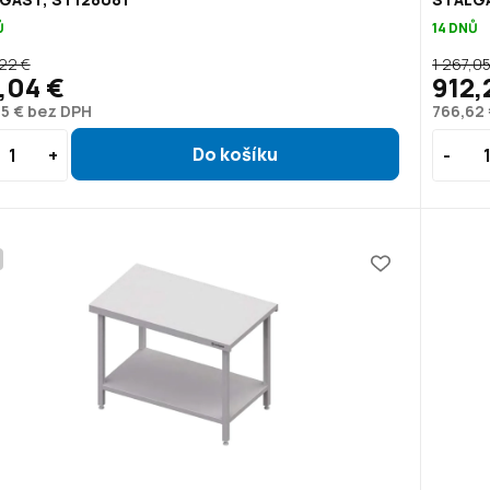
Ů
14 DNŮ
,22 €
1 267,05
,04 €
912,
5 € bez DPH
766,62