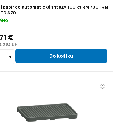
ní papír do automatické fritézy 100 ks RM 700 | RM
ETD S70
ÁNO
€
71 €
€ bez DPH