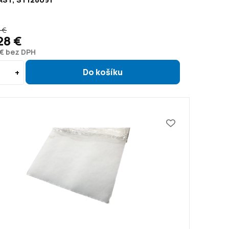
 €
28 €
 € bez DPH