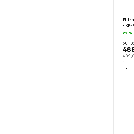
Filtr
- KF-
VYPR
501,8
486
409,