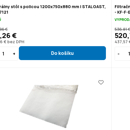
rálny stôl s policou 1200x750x880 mm | STALGAST,
Filtrač
7121
- KF-F-
Ů
VYPROD
,86 €
536,81 
,26 €
520,
6 € bez DPH
437,57 