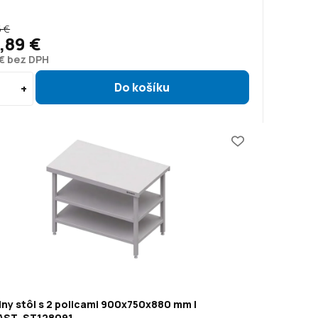
5 €
3,89 €
1 € bez DPH
ny stôl s 2 policami 900x750x880 mm |
ST, ST128091