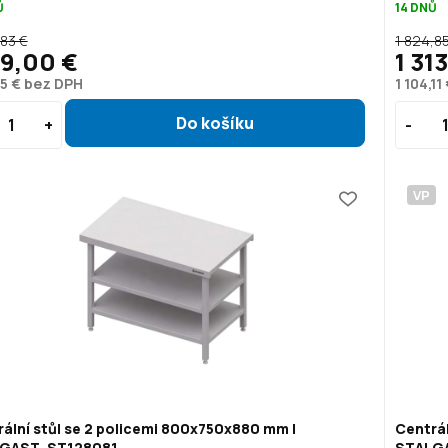
Ů
14 DNŮ
,83 €
1 824,8
49,00 €
1 31
5 € bez DPH
1 104,1
VP
ální stůl se 2 policemi 800x750x880 mm |
Centrál
GAST, ST128081
STALGA