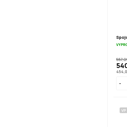
Spojo
VYPR
557,0
540
454,
VP