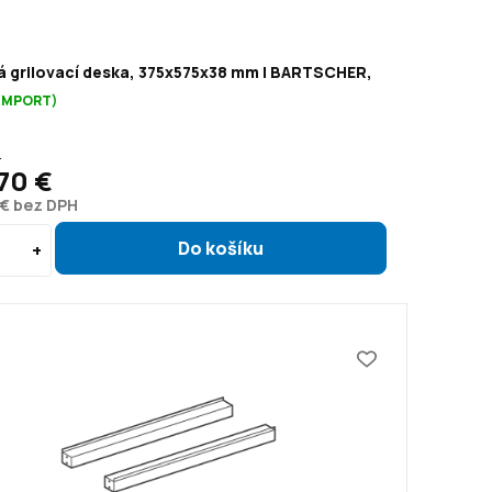
á grilovací deska, 375x575x38 mm | BARTSCHER,
(IMPORT)
€
70 €
 € bez DPH