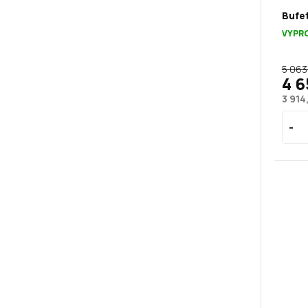
Bufet
VYPR
5 063
4 6
3 914