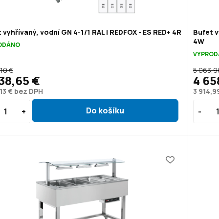
 vyhřívaný, vodní GN 4-1/1 RAL | REDFOX - ES RED+ 4R
Bufet v
4W
ODÁNO
VYPROD
,10 €
5 063,9
38,65 €
4 65
,13 € bez DPH
3 914,9