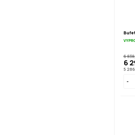
Bufet
VYPR
6 838
6 2
5 286