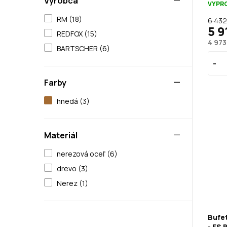
Výrobca
VYPR
RM (18)
6 432
5 9
REDFOX (15)
4 973
BARTSCHER (6)
Farby
hnedá (3)
Materiál
nerezová oceľ (6)
drevo (3)
Nerez (1)
Bufet
- ES