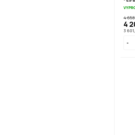
VYPR
4 658
4 2
3 601