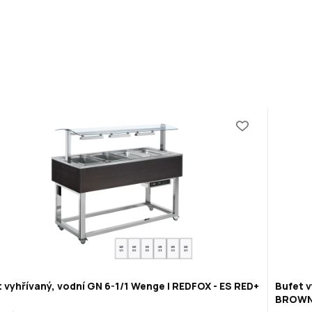
 vyhřívaný, vodní GN 6-1/1 Wenge | REDFOX - ES RED+
Bufet v
BROWN