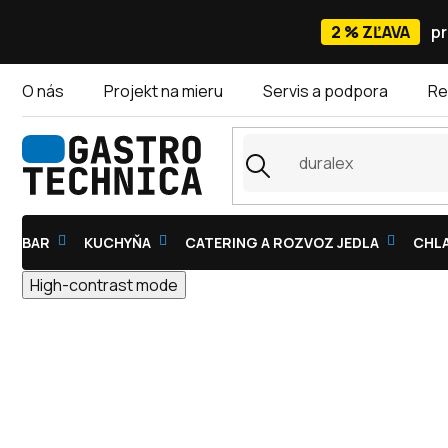
Prejsť
na
2 % ZĽAVA
pr
obsah
O nás
Projekt na mieru
Servis a podpora
Re
BAR
KUCHYŇA
CATERING A ROZVOZ JEDLA
CHLA
High-contrast mode
VYHRIEVANÉ