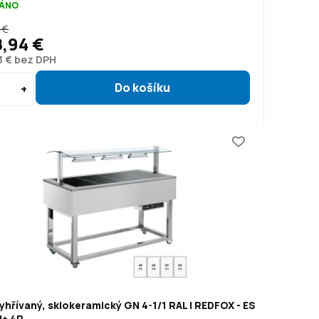
ÁNO
 €
8,94 €
3 € bez DPH
yhřívaný, sklokeramický GN 4-1/1 RAL | REDFOX - ES
+ 4R