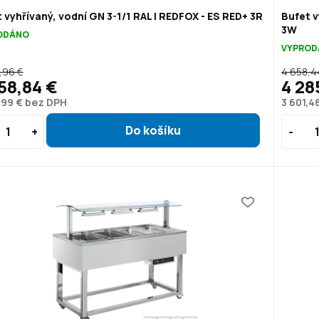
 vyhřívaný, vodní GN 3-1/1 RAL | REDFOX - ES RED+ 3R
Bufet v
3W
ODÁNO
VYPROD
,96 €
4 658,4
58,84 €
4 28
,99 € bez DPH
3 601,4