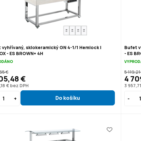
 vyhřívaný, sklokeramický GN 4-1/1 Hemlock |
Bufet v
OX - ES BROWN+ 4H
- ES B
ODÁNO
VYPROD
,65 €
5 119,21
05,48 €
4 70
,18 € bez DPH
3 957,7