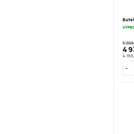
Bufet
VYPR
5 368
4 9
4 150