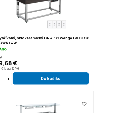
yhřívaný, sklokeramický GN 4-1/1 Wenge | REDFOX
ROWN+ 4W
ÁNO
 €
9,68 €
1 € bez DPH