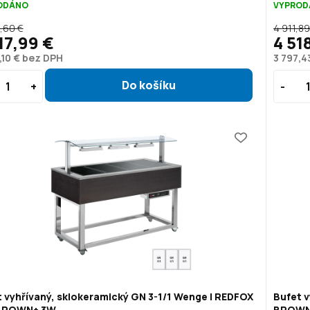
ODÁNO
VYPROD
,60 €
4 911,89
17,99 €
4 51
,10 € bez DPH
3 797,4
 vyhřívaný, sklokeramický GN 3-1/1 Wenge | REDFOX
Bufet v
 BROWN+ 3W
BROWN