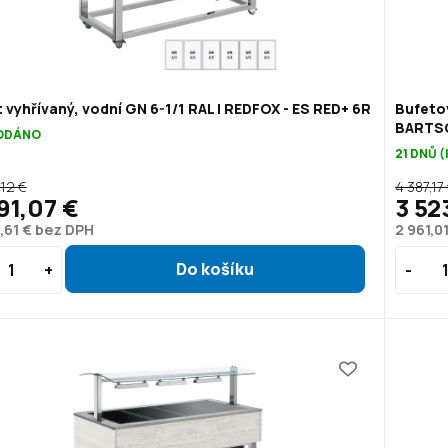
 vyhřívaný, vodní GN 6-1/1 RAL | REDFOX - ES RED+ 6R
Bufetov
BARTSC
ODÁNO
21 DNŮ 
,12 €
4 387,17
91,07 €
3 52
,61 € bez DPH
2 961,0