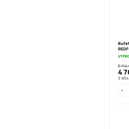
Bufet
REDF
VYPR
5 114
4 7
3 954