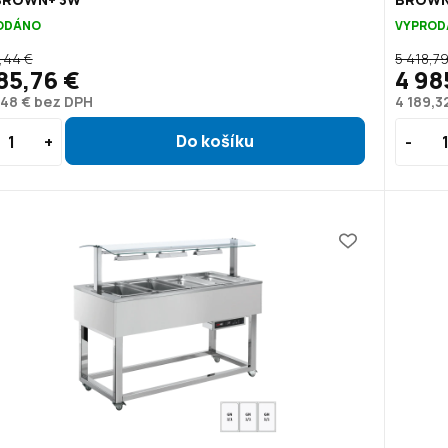
ODÁNO
VYPROD
,44 €
5 418,79
85,76 €
4 98
,48 € bez DPH
4 189,3