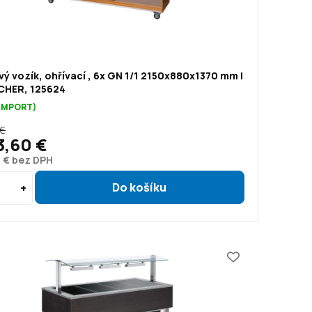
ý vozík, ohřívací , 6x GN 1/1 2150x880x1370 mm |
HER, 125624
(IMPORT)
 €
3,60 €
1 € bez DPH