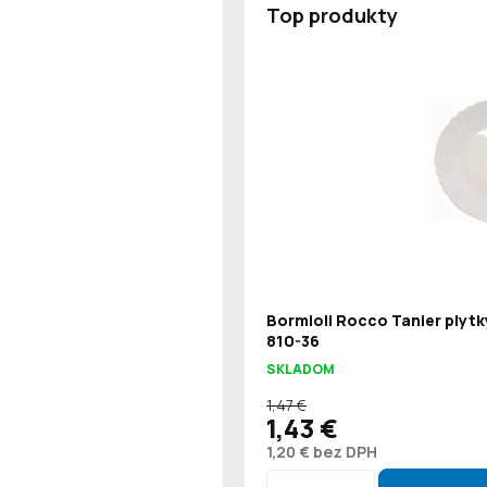
Top produkty
Bormioli Rocco Tanier plytk
810-36
SKLADOM
1,47 €
1,43 €
1,20 € bez DPH