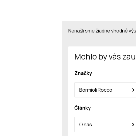
Nenašli sme žiadne vhodné vý
Mohlo by vás zau
Značky
Bormioli Rocco
Články
O nás