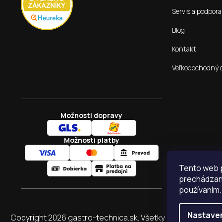
Servis a podpora
Blog
Kontakt
Veľkoobchodný 
Možnosti dopravy
Možnosti platby
Tento web p
prechádzaní
používaním.
Nastave
Copyright 2026
gastro-technica.sk
. Všetky práva vyhraden