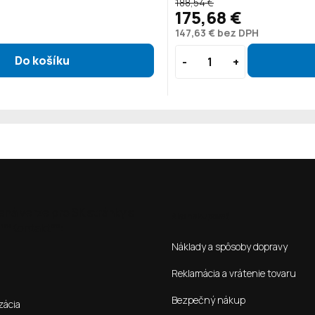
188,54 €
175,68 €
147,63 € bez DPH
ená verze pro SK stránky s
Ako nakupovať
**Kontakt**:
Náklady a spôsoby dopravy
Reklamácia a vrátenie tovaru
Bezpečný nákup
zácia