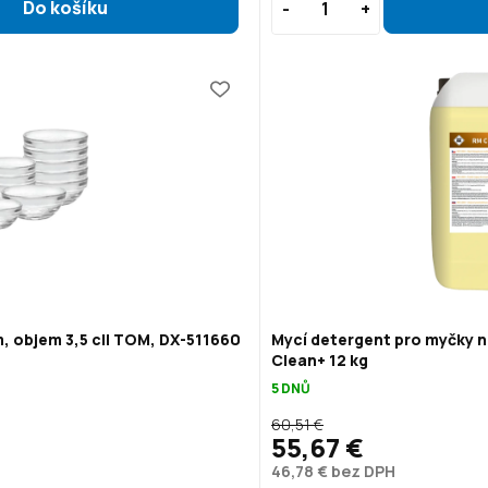
, objem 3,5 cl| TOM, DX-511660
Mycí detergent pro myčky n
Clean+ 12 kg
5 DNŮ
60,51 €
55,67 €
46,78 € bez DPH