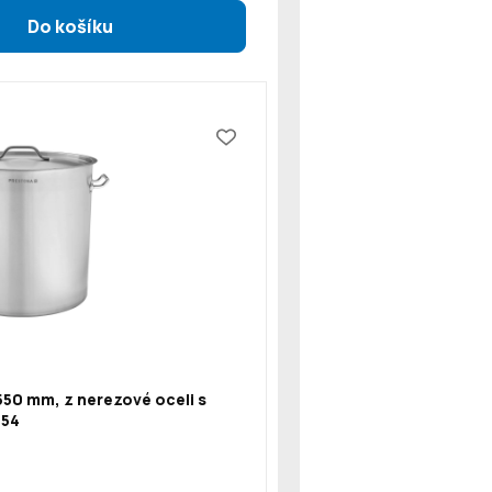
550 mm, z nerezové oceli s
154