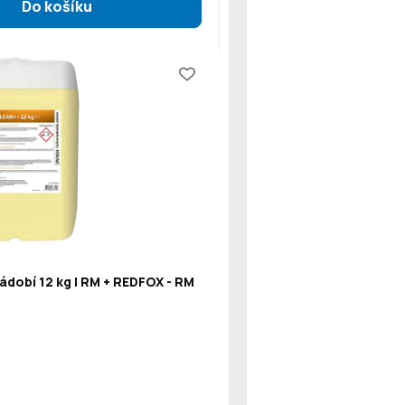
ádobí 12 kg | RM + REDFOX - RM