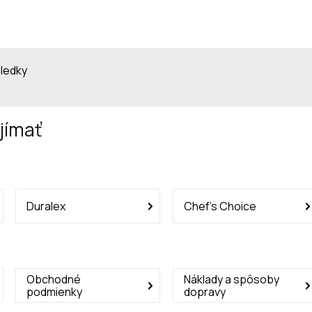
sledky
jímať
Duralex
Chef’s Choice
Obchodné
Náklady a spôsoby
podmienky
dopravy