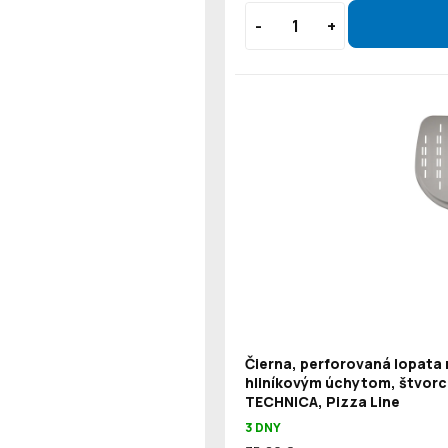
Čierna, perforovaná lopata 
hliníkovým úchytom, štvorc
TECHNICA, Pizza Line
3 DNY