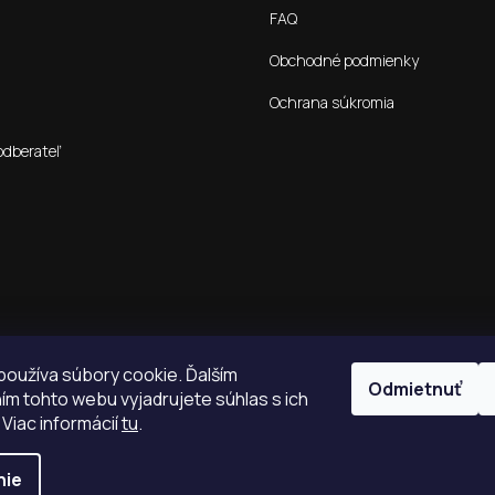
FAQ
Obchodné podmienky
Ochrana súkromia
odberateľ
oužíva súbory cookie. Ďalším
Odmietnuť
m tohto webu vyjadrujete súhlas s ich
 Viac informácií
tu
.
nie
é.