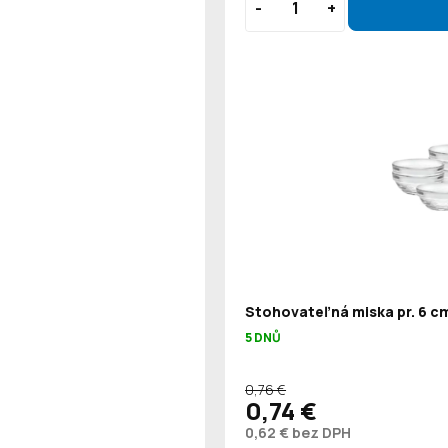
Stohovateľná miska pr. 6 cm
5 DNŮ
0,76 €
0,74 €
0,62 € bez DPH