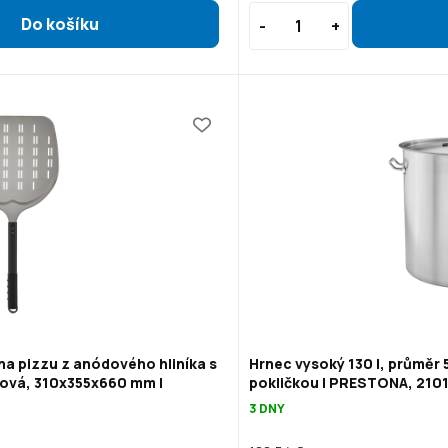
na pizzu z anódového hliníka s
Hrnec vysoký 130 l, průměr 
ová, 310x355x660 mm |
pokličkou | PRESTONA, 210
3 DNY