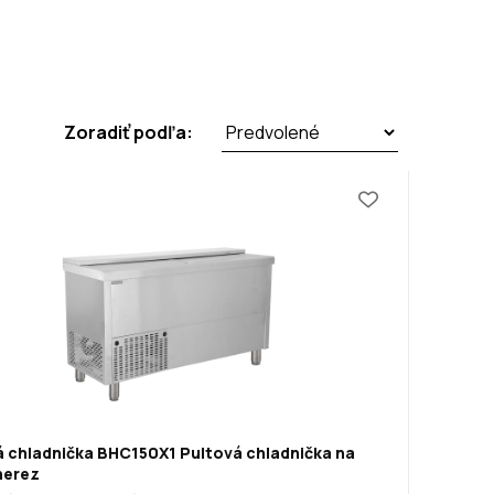
Zoradiť podľa:
á chladnička BHC150X1
Pultová chladnička na
nerez