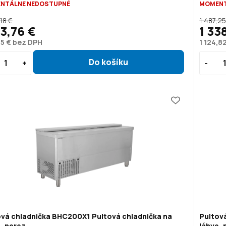
NTÁLNE NEDOSTUPNÉ
MOMENT
18 €
1 487,25
73,76 €
1 33
5 € bez DPH
1 124,8
ová chladnička BHC200X1
Pultová chladnička na
Pultov
, nerez
láhve, 