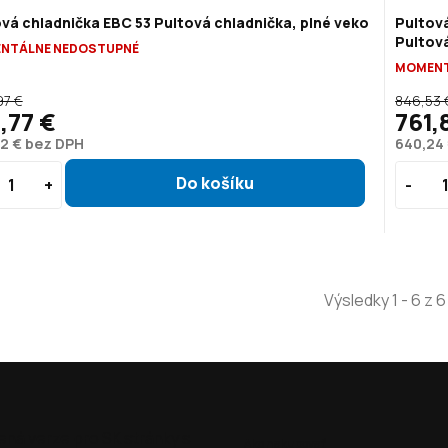
ová chladnička EBC 53
Pultová chladnička, plné veko
Pultov
Pultov
NTÁLNE NEDOSTUPNÉ
MOMENT
97 €
846,53 
,77 €
761,
2 € bez DPH
640,24
Výsledky 1 - 6 z 6
ená verze pro SK stránky s
Ako nakupovať