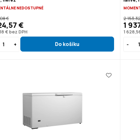
NTÁLNE NEDOSTUPNÉ
MOMENT
,08 €
2 153,3
24,57 €
1 93
,18 € bez DPH
1 628,5