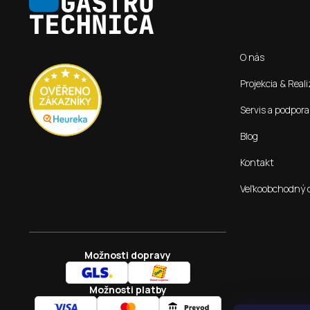
á
položkou pod 
p
ä
Informácie pre vás
t
O nás
i
e
Projekcia & Reali
Servis a podpora
Blog
Kontakt
Veľkoobchodný 
Možnosti dopravy
Možnosti platby