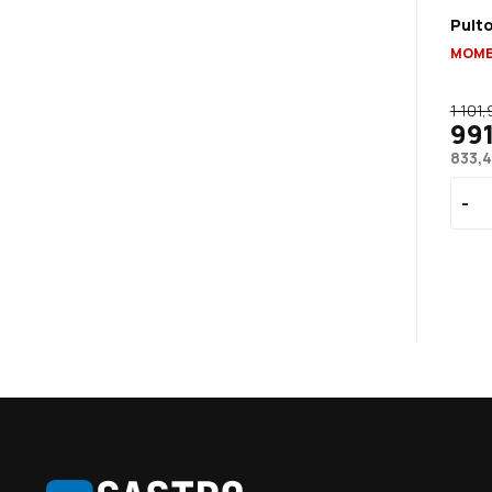
Pult
MOME
1 101,
991
833,4
Z
Tady je uprav