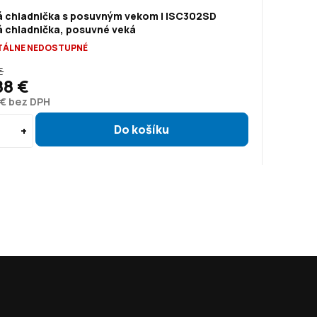
á chladnička s posuvným vekom | ISC302SD
á chladnička, posuvné veká
ÁLNE NEDOSTUPNÉ
€
88 €
 € bez DPH