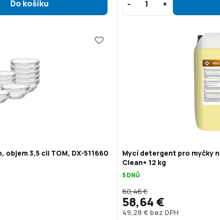
, objem 3,5 cl| TOM, DX-511660
Mycí detergent pro myčky n
Clean+ 12 kg
5 DNŮ
60,46 €
58,64 €
49,28 € bez DPH