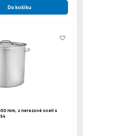
550 mm, z nerezové oceli s
154