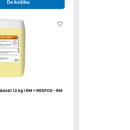
ádobí 12 kg | RM + REDFOX - RM