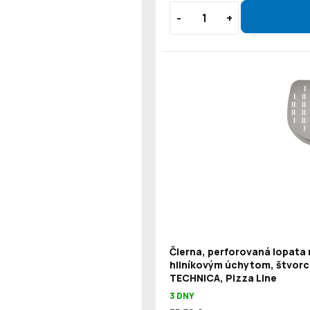
Čierna, perforovaná lopata 
hliníkovým úchytom, štvorc
TECHNICA, Pizza Line
3 DNY