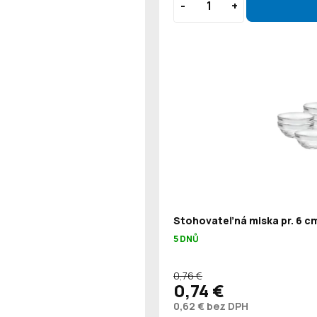
Stohovateľná miska pr. 6 cm
5 DNŮ
0,76 €
0,74 €
0,62 € bez DPH