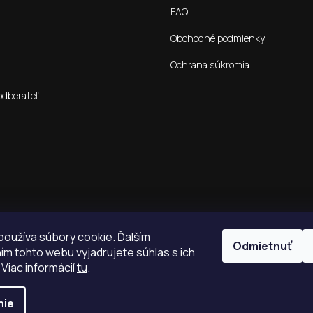
FAQ
Obchodné podmienky
Ochrana súkromia
odberateľ
oužíva súbory cookie. Ďalším
Odmietnuť
m tohto webu vyjadrujete súhlas s ich
 Viac informácií
tu
.
nie
é.