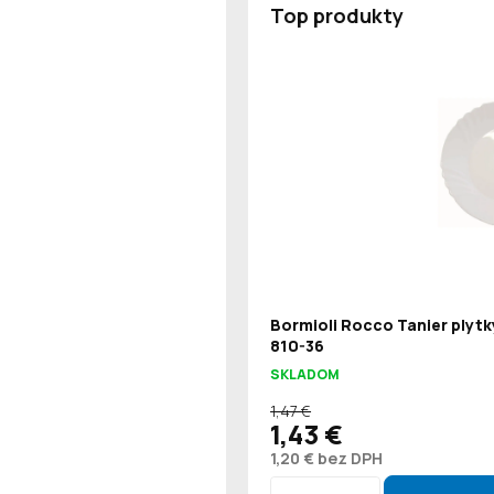
Top produkty
Bormioli Rocco Tanier plytk
810-36
SKLADOM
1,47 €
1,43 €
1,20 € bez DPH