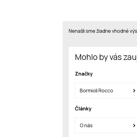
Nenašli sme žiadne vhodné vý
Mohlo by vás zau
Značky
Bormioli Rocco
Články
O nás