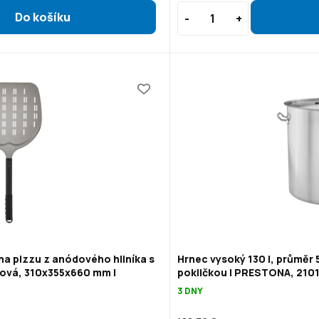
na pizzu z anódového hliníka s
Hrnec vysoký 130 l, průměr 
ová, 310x355x660 mm |
pokličkou | PRESTONA, 210
3 DNY