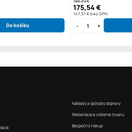
188,39 €
175,54 €
147,51 € bez DPH
ená verze pro SK stránky s
Ako nakupovať
**Kontakt**:
Náklady a spôsoby dopravy
Reklamácia a vrátenie tovaru
Bezpečný nákup
zácia