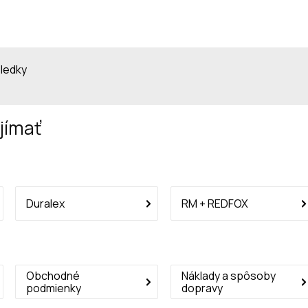
sledky
jímať
Duralex
RM + REDFOX
Obchodné
Náklady a spôsoby
podmienky
dopravy