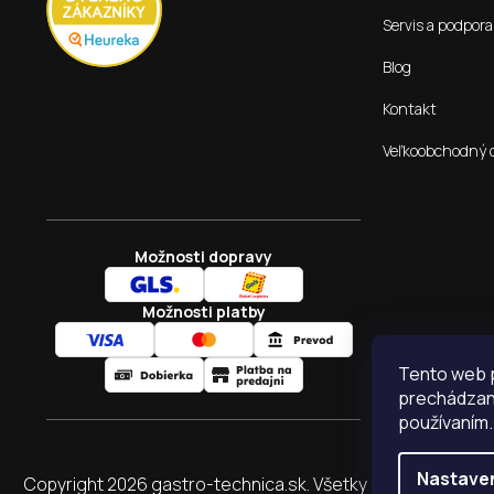
Servis a podpora
Blog
Kontakt
Veľkoobchodný 
Možnosti dopravy
Možnosti platby
Tento web p
prechádzaní
používaním.
Nastave
Copyright 2026
gastro-technica.sk
. Všetky práva vyhraden