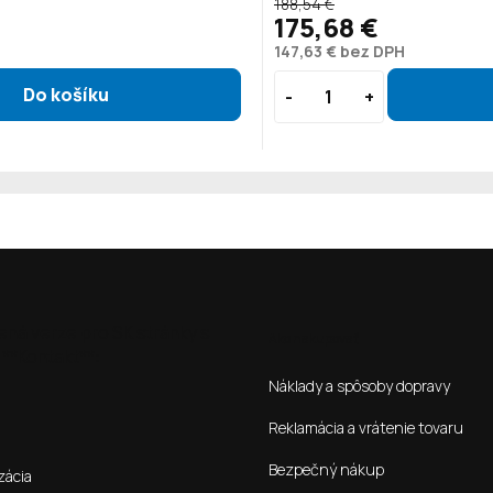
188,54 €
175,68 €
147,63 € bez DPH
ená verze pro SK stránky s
Ako nakupovať
**Kontakt**:
Náklady a spôsoby dopravy
Reklamácia a vrátenie tovaru
Bezpečný nákup
zácia