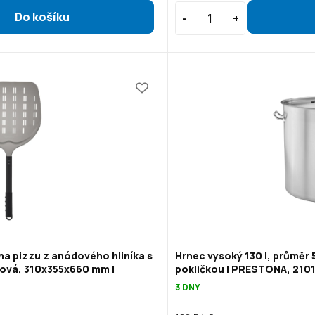
na pizzu z anódového hliníka s
Hrnec vysoký 130 l, průměr 
ová, 310x355x660 mm |
pokličkou | PRESTONA, 210
3 DNY