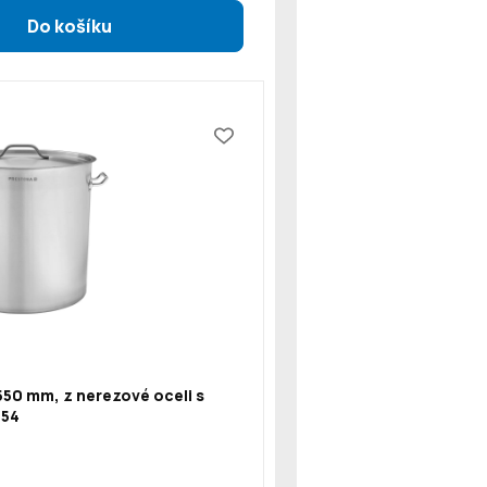
550 mm, z nerezové oceli s
154