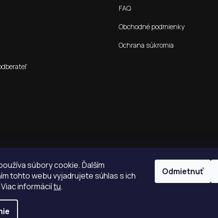
FAQ
Obchodné podmienky
Ochrana súkromia
odberateľ
oužíva súbory cookie. Ďalším
Odmietnuť
m tohto webu vyjadrujete súhlas s ich
 Viac informácií
tu
.
nie
é.