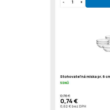
Stohovateľná miska pr. 6 cm
5 DNŮ
0,76 €
0,74 €
0,62 € bez DPH