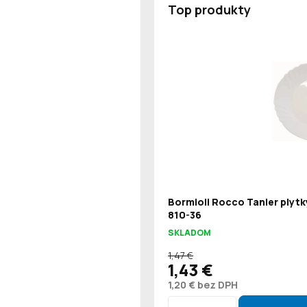
Top produkty
Bormioli Rocco Tanier plytk
810-36
SKLADOM
1,47 €
1,43 €
1,20 € bez DPH