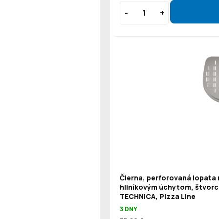
Čierna, perforovaná lopata 
hliníkovým úchytom, štvorc
TECHNICA, Pizza Line
3 DNY