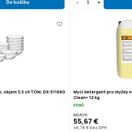
, objem 3,5 cl| TOM, DX-511660
Mycí detergent pro myčky n
Clean+ 12 kg
5 DNŮ
60,51 €
55,67 €
46,78 € bez DPH