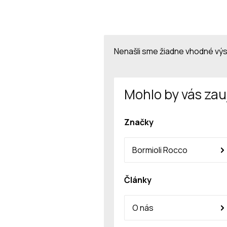
Nenašli sme žiadne vhodné vý
Mohlo by vás zau
Značky
Bormioli Rocco
Články
O nás