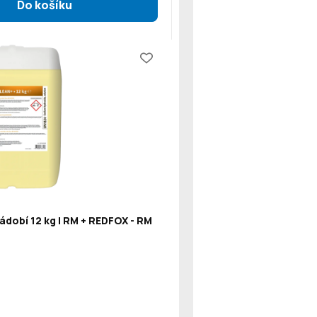
ádobí 12 kg | RM + REDFOX - RM