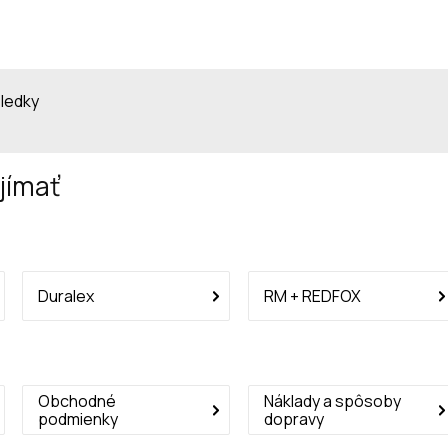
sledky
jímať
Duralex
RM + REDFOX
Obchodné
Náklady a spôsoby
podmienky
dopravy