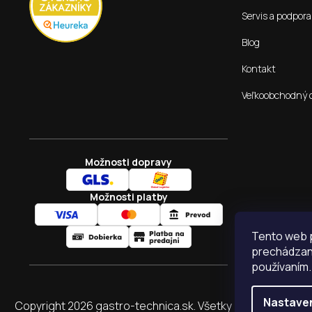
Servis a podpora
Blog
Kontakt
Veľkoobchodný 
Možnosti dopravy
Možnosti platby
Tento web p
prechádzaní
používaním.
Nastave
Copyright 2026
gastro-technica.sk
. Všetky práva vyhraden