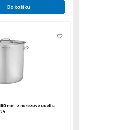
550 mm, z nerezové oceli s
154