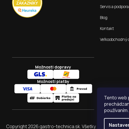
Servis a podpora
Blog
Kontakt
Veľkoobchodný 
Možnosti dopravy
Možnosti platby
Tento web p
prechádzaní
používaním.
Nastave
Copyright 2026
gastro-technica.sk
. Všetky práva vyhraden