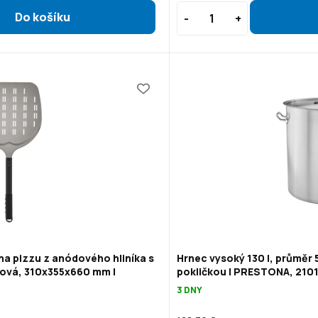
na pizzu z anódového hliníka s
Hrnec vysoký 130 l, průměr 
ová, 310x355x660 mm |
pokličkou | PRESTONA, 210
3 DNY