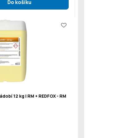
ádobí 12 kg | RM + REDFOX - RM