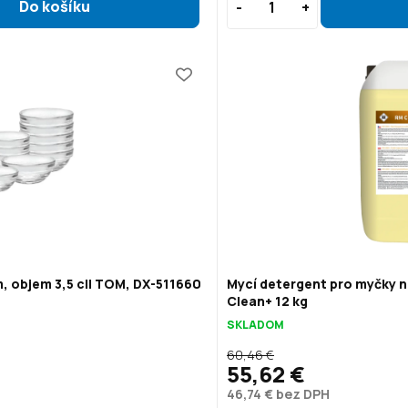
, objem 3,5 cl| TOM, DX-511660
Mycí detergent pro myčky n
Clean+ 12 kg
SKLADOM
60,46 €
55,62 €
46,74 € bez DPH