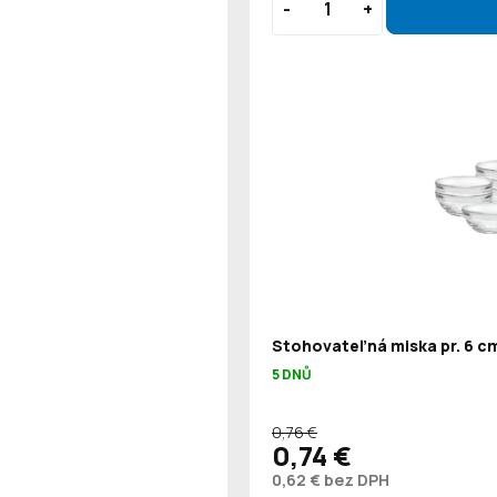
Stohovateľná miska pr. 6 cm
5 DNŮ
0,76 €
0,74 €
0,62 € bez DPH