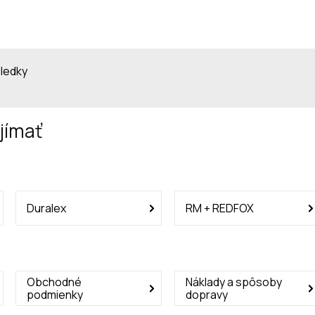
sledky
jímať
Duralex
RM + REDFOX
Obchodné
Náklady a spôsoby
podmienky
dopravy