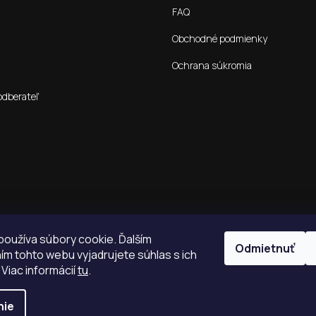
FAQ
Obchodné podmienky
Ochrana súkromia
odberateľ
oužíva súbory cookie. Ďalším
Odmietnuť
m tohto webu vyjadrujete súhlas s ich
 Viac informácií
tu
.
nie
é.