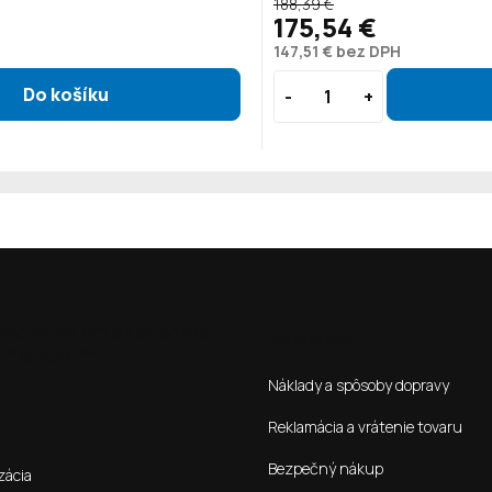
188,39 €
175,54 €
147,51 € bez DPH
ená verze pro SK stránky s
Ako nakupovať
**Kontakt**:
Náklady a spôsoby dopravy
Reklamácia a vrátenie tovaru
Bezpečný nákup
zácia