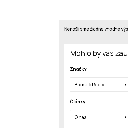
Nenašli sme žiadne vhodné vý
Mohlo by vás zau
Značky
Bormioli Rocco
Články
O nás