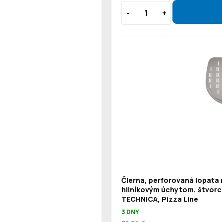
Čierna, perforovaná lopata 
hliníkovým úchytom, štvorc
TECHNICA, Pizza Line
3 DNY