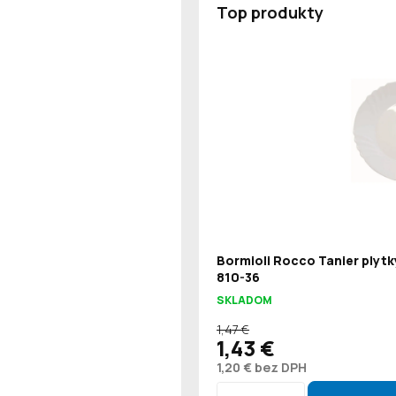
Top produkty
Bormioli Rocco Tanier plytk
810-36
SKLADOM
1,47 €
1,43 €
1,20 € bez DPH