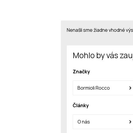
Nenašli sme žiadne vhodné vý
Mohlo by vás zau
Značky
Bormioli Rocco
Články
O nás