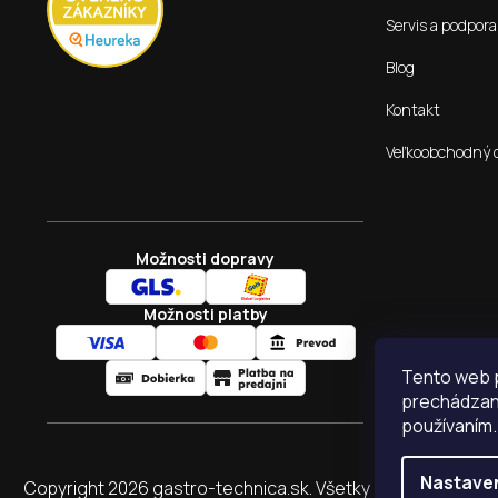
Servis a podpora
Blog
Kontakt
Veľkoobchodný 
Možnosti dopravy
Možnosti platby
Tento web p
prechádzaní
používaním.
Nastave
Copyright 2026
gastro-technica.sk
. Všetky práva vyhraden