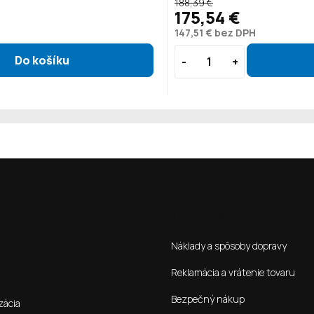
188,39 €
175,54 €
147,51 € bez DPH
ená verze pro SK stránky s
Ako nakupovať
**Kontakt**:
Náklady a spôsoby dopravy
Reklamácia a vrátenie tovaru
Bezpečný nákup
zácia