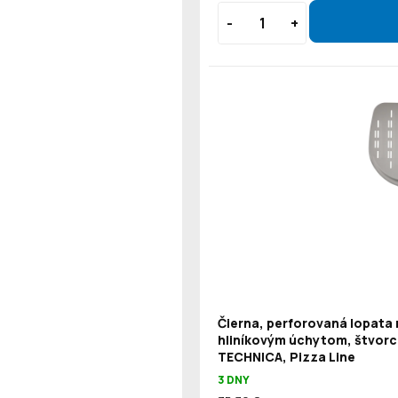
Čierna, perforovaná lopata 
hliníkovým úchytom, štvorc
TECHNICA, Pizza Line
3 DNY