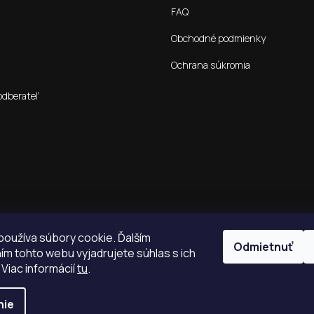
FAQ
Obchodné podmienky
Ochrana súkromia
odberateľ
oužíva súbory cookie. Ďalším
Odmietnuť
m tohto webu vyjadrujete súhlas s ich
 Viac informácií
tu
.
nie
é.