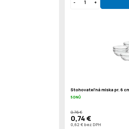
Stohovateľná miska pr. 6 cm
5 DNŮ
0,76 €
0,74 €
0,62 € bez DPH