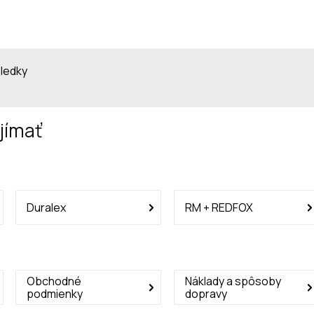
sledky
jímať
Duralex
RM + REDFOX
Obchodné
Náklady a spôsoby
podmienky
dopravy