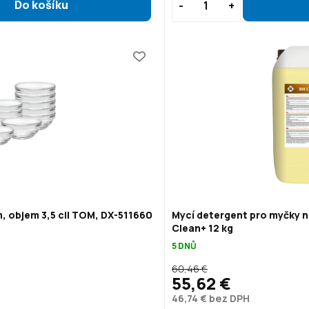
, objem 3,5 cl| TOM, DX-511660
Mycí detergent pro myčky n
Clean+ 12 kg
5 DNŮ
60,46 €
55,62 €
46,74 € bez DPH