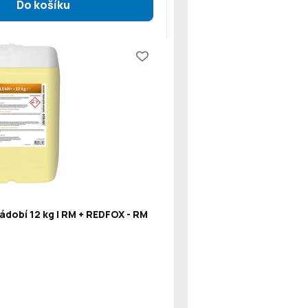
ádobí 12 kg | RM + REDFOX - RM