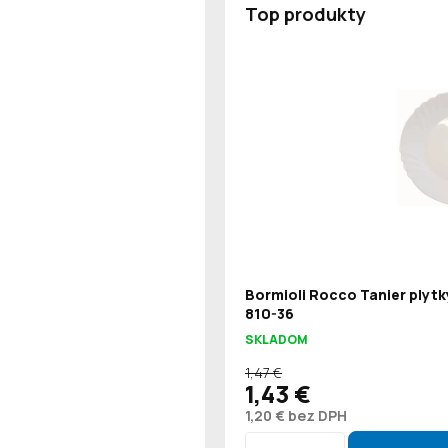
Top produkty
Bormioli Rocco Tanier plytk
810-36
SKLADOM
1,47 €
1,43 €
1,20 € bez DPH