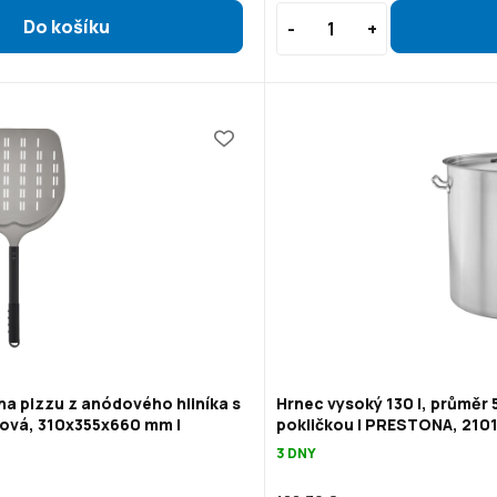
na pizzu z anódového hliníka s
Hrnec vysoký 130 l, průměr 
ová, 310x355x660 mm |
pokličkou | PRESTONA, 210
3 DNY