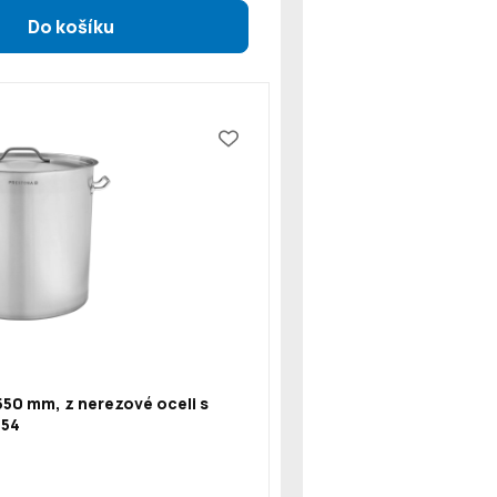
550 mm, z nerezové oceli s
154