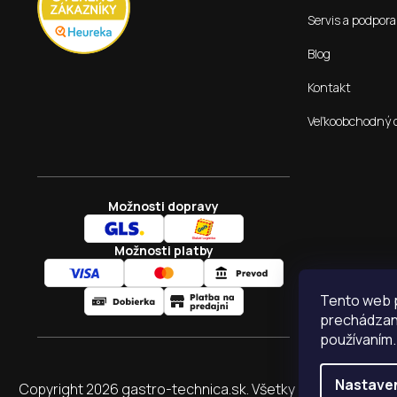
Servis a podpora
Blog
Kontakt
Veľkoobchodný 
Možnosti dopravy
Možnosti platby
Tento web p
prechádzaní
používaním.
Nastave
Copyright 2026
gastro-technica.sk
. Všetky práva vyhraden