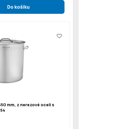
550 mm, z nerezové oceli s
154