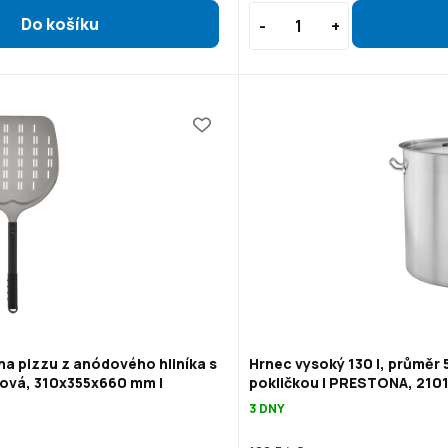
na pizzu z anódového hliníka s
Hrnec vysoký 130 l, průměr 
ová, 310x355x660 mm |
pokličkou | PRESTONA, 210
3 DNY