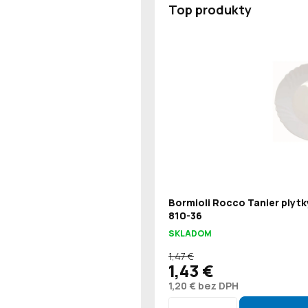
Top produkty
Bormioli Rocco Tanier plytk
810-36
SKLADOM
1,47 €
1,43 €
1,20 € bez DPH