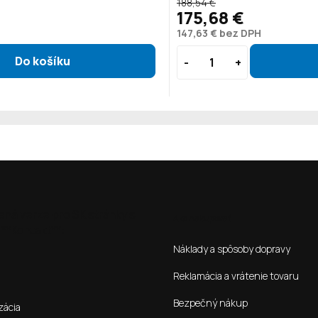
188,54 €
175,68 €
147,63 € bez DPH
ená verze pro SK stránky s
Ako nakupovať
**Kontakt**:
Náklady a spôsoby dopravy
Reklamácia a vrátenie tovaru
Bezpečný nákup
zácia