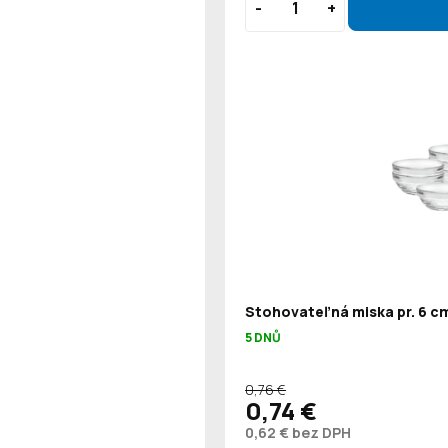
Stohovateľná miska pr. 6 cm
5 DNŮ
0,76 €
0,74 €
0,62 € bez DPH