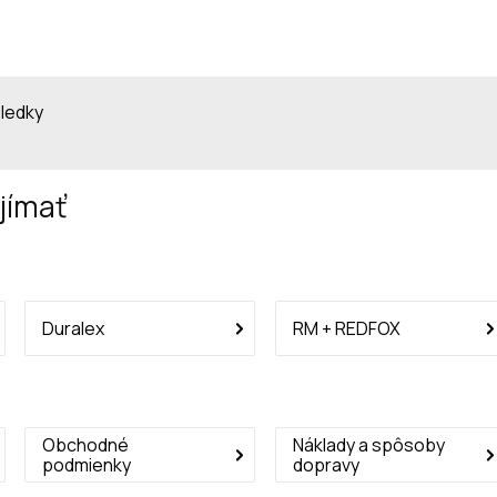
sledky
jímať
Duralex
RM + REDFOX
Obchodné
Náklady a spôsoby
podmienky
dopravy