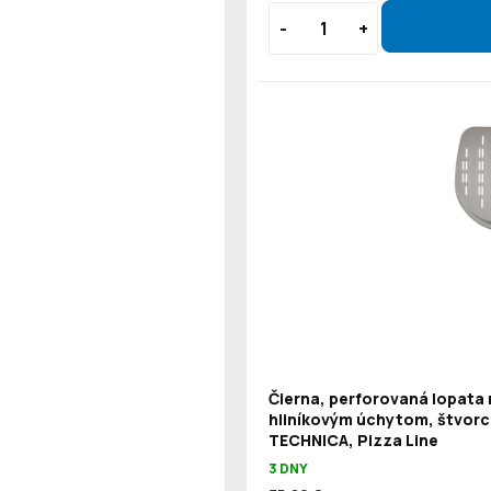
Čierna, perforovaná lopata 
hliníkovým úchytom, štvorc
TECHNICA, Pizza Line
3 DNY