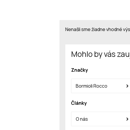
Nenašli sme žiadne vhodné vý
Mohlo by vás zau
Značky
Bormioli Rocco
Články
O nás