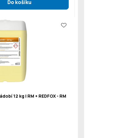
ádobí 12 kg | RM + REDFOX - RM