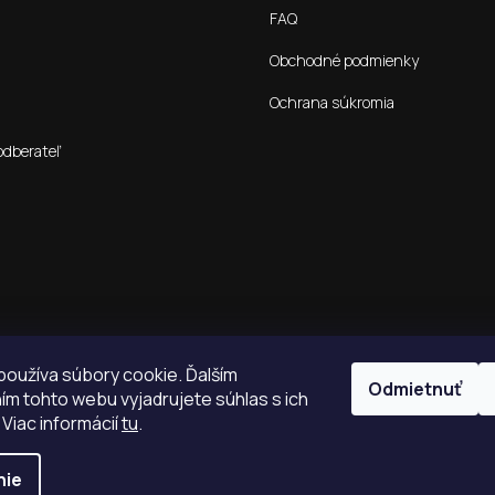
FAQ
Obchodné podmienky
Ochrana súkromia
odberateľ
oužíva súbory cookie. Ďalším
Odmietnuť
m tohto webu vyjadrujete súhlas s ich
 Viac informácií
tu
.
nie
é.