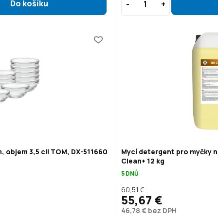
, objem 3,5 cl| TOM, DX-511660
Mycí detergent pro myčky n
Clean+ 12 kg
5 DNŮ
60,51 €
55,67 €
46,78 € bez DPH