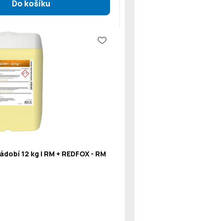
ádobí 12 kg | RM + REDFOX - RM