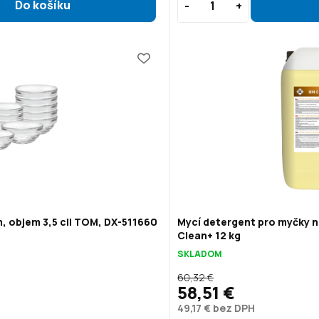
, objem 3,5 cl| TOM, DX-511660
Mycí detergent pro myčky n
Clean+ 12 kg
SKLADOM
60,32 €
58,51 €
49,17 € bez DPH