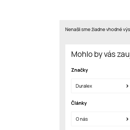
Nenašli sme žiadne vhodné vý
Mohlo by vás zau
Značky
Duralex
Články
O nás