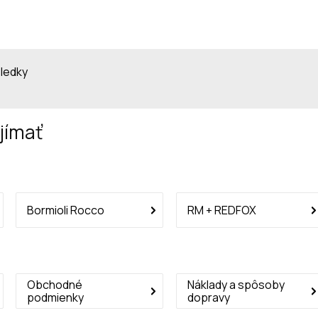
sledky
jímať
Bormioli Rocco
RM + REDFOX
Obchodné
Náklady a spôsoby
podmienky
dopravy