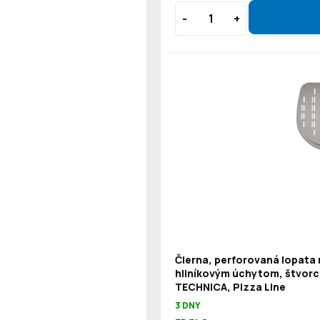
Čierna, perforovaná lopata 
hliníkovým úchytom, štvorc
TECHNICA, Pizza Line
3 DNY