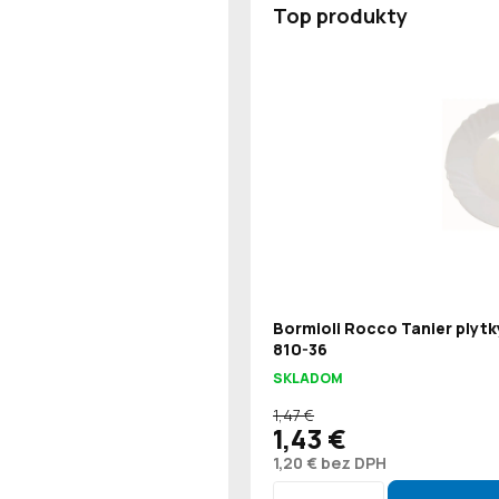
Top produkty
Bormioli Rocco Tanier plytk
810-36
SKLADOM
1,47 €
1,43 €
1,20 € bez DPH