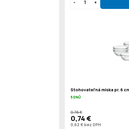
Stohovateľná miska pr. 6 cm
5 DNŮ
0,76 €
0,74 €
0,62 € bez DPH