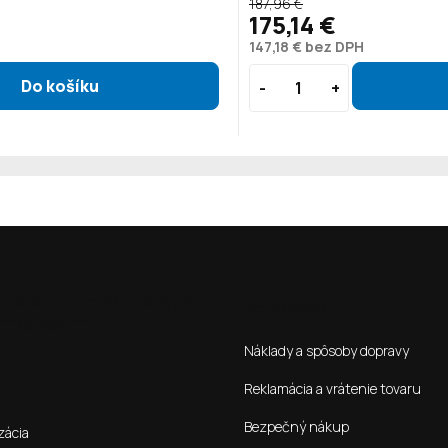
187,96 €
175,14 €
147,18 € bez DPH
ená verze pro SK stránky s
Ako nakupovať
**Kontakt**:
Náklady a spôsoby dopravy
Reklamácia a vrátenie tovaru
Bezpečný nákup
zácia