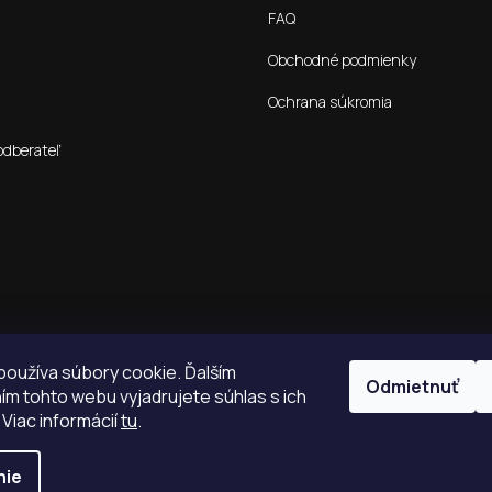
FAQ
Obchodné podmienky
Ochrana súkromia
odberateľ
oužíva súbory cookie. Ďalším
Odmietnuť
m tohto webu vyjadrujete súhlas s ich
 Viac informácií
tu
.
nie
é.