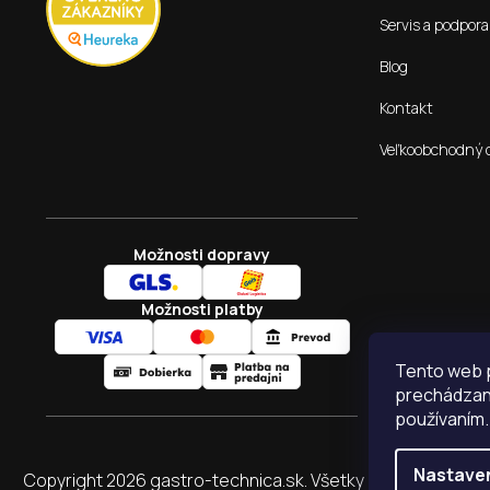
Servis a podpora
Blog
Kontakt
Veľkoobchodný 
Možnosti dopravy
Možnosti platby
Tento web p
prechádzaní
používaním.
Nastave
Copyright 2026
gastro-technica.sk
. Všetky práva vyhraden