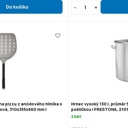
na pizzu z anódového hliníka s
Hrnec vysoký 130 l, průměr 
ová, 310x355x660 mm |
pokličkou | PRESTONA, 210
3 DNY