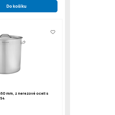
550 mm, z nerezové oceli s
154