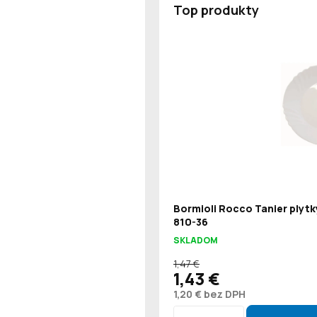
Top produkty
Bormioli Rocco Tanier plytk
810-36
SKLADOM
1,47 €
1,43 €
1,20 € bez DPH