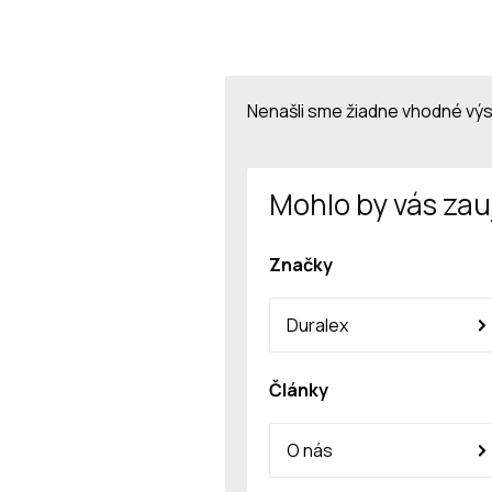
Nenašli sme žiadne vhodné vý
Mohlo by vás zau
Značky
Duralex
Články
O nás