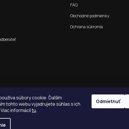
FAQ
Obchodné podmienky
Ochrana súkromia
odberateľ
oužíva súbory cookie. Ďalším
Odmietnuť
m tohto webu vyjadrujete súhlas s ich
 Viac informácií
tu
.
nie
é.