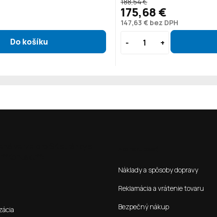
188,54 €
175,68 €
147,63 € bez DPH
ená verze pro SK stránky s
Ako nakupovať
**Kontakt**:
Náklady a spôsoby dopravy
Reklamácia a vrátenie tovaru
Bezpečný nákup
zácia