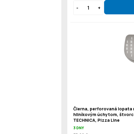
Čierna, perforovaná lopata 
hliníkovým úchytom, štvorc
TECHNICA, Pizza Line
3 DNY