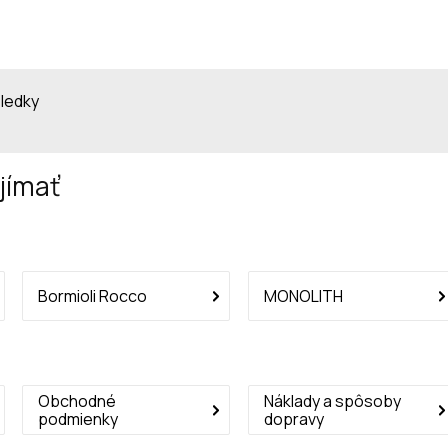
sledky
jímať
Bormioli Rocco
MONOLITH
Obchodné
Náklady a spôsoby
podmienky
dopravy