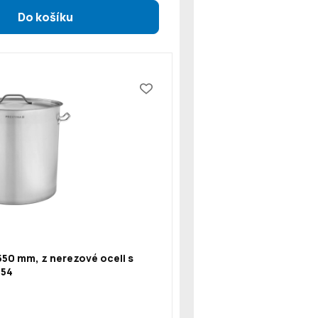
550 mm, z nerezové oceli s
154