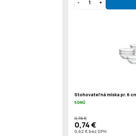
Stohovateľná miska pr. 6 cm
5 DNŮ
0,76 €
0,74 €
0,62 € bez DPH