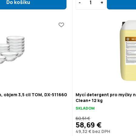
, objem 3,5 cl| TOM, DX-511660
Mycí detergent pro myčky n
Clean+ 12 kg
SKLADOM
60,51 €
58,69 €
49,32 € bez DPH