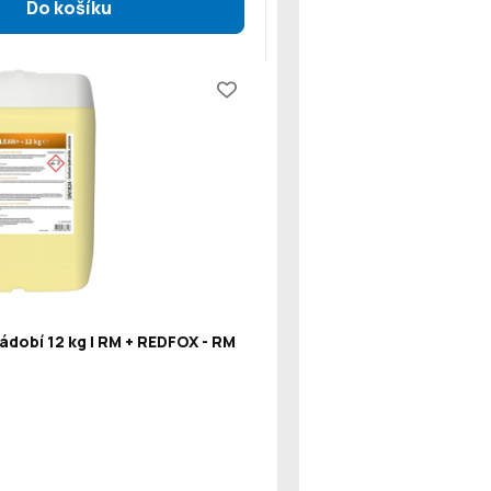
ádobí 12 kg | RM + REDFOX - RM