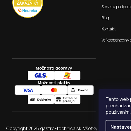
Servis a podpora
Blog
Kontakt
Veľkoobchodný 
Možnosti dopravy
Možnosti platby
Tento web p
prechádzaní
používaním.
Nastave
Copyright 2026
gastro-technica.sk
. Všetky práva vyhraden