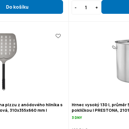
na pizzu z anódového hliníka s
Hrnec vysoký 130 l, průměr 
ová, 310x355x660 mm |
pokličkou | PRESTONA, 210
3 DNY