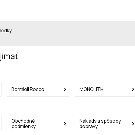
sledky
jímať
Bormioli Rocco
MONOLITH
Obchodné
Náklady a spôsoby
podmienky
dopravy