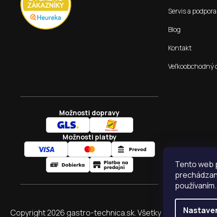
Servis a podpora
Blog
Kontakt
Veľkoobchodný 
Možnosti dopravy
Možnosti platby
Tento web p
prechádzaní
používaním.
Nastave
Copyright 2026
gastro-technica.sk
. Všetky práva vyhraden