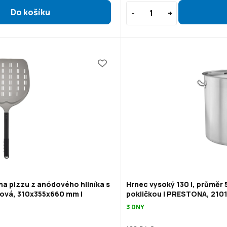
na pizzu z anódového hliníka s
Hrnec vysoký 130 l, průměr 
ová, 310x355x660 mm |
pokličkou | PRESTONA, 210
3 DNY