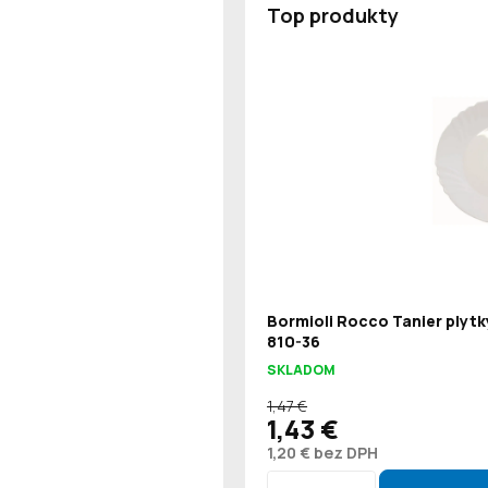
Top produkty
Bormioli Rocco Tanier plytk
810-36
SKLADOM
1,47 €
1,43 €
1,20 € bez DPH