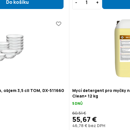
, objem 3,5 cl| TOM, DX-511660
Mycí detergent pro myčky n
Clean+ 12 kg
5 DNŮ
60,51 €
55,67 €
46,78 € bez DPH