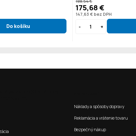
188,54 €
175,68 €
147,63 € bez DPH
ená verze pro SK stránky s
Ako nakupovať
**Kontakt**:
Náklady a spôsoby dopravy
Reklamácia a vrátenie tovaru
Bezpečný nákup
zácia