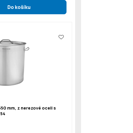
550 mm, z nerezové oceli s
154