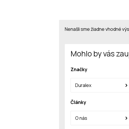
Nenašli sme žiadne vhodné vý
Mohlo by vás zau
Značky
Duralex
Články
O nás