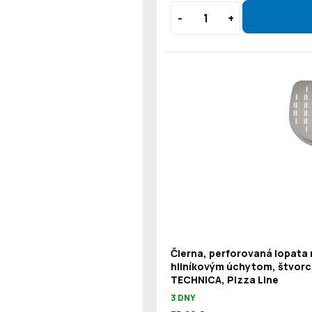
Čierna, perforovaná lopata 
hliníkovým úchytom, štvorc
TECHNICA, Pizza Line
3 DNY