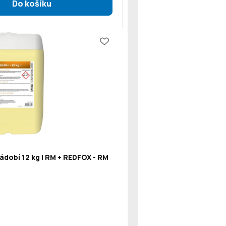
ádobí 12 kg | RM + REDFOX - RM