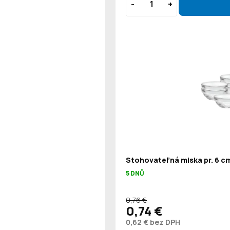
Stohovateľná miska pr. 6 cm
5 DNŮ
0,76 €
0,74 €
0,62 € bez DPH