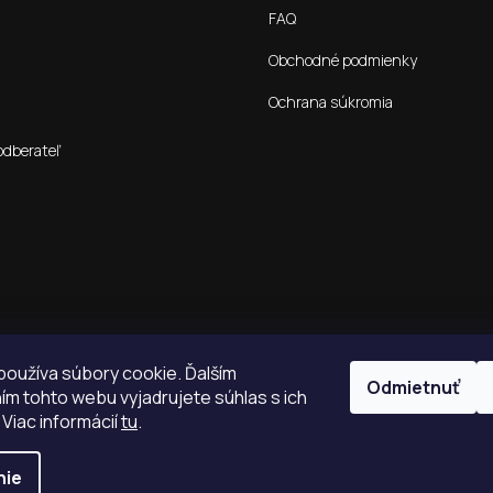
FAQ
Obchodné podmienky
Ochrana súkromia
odberateľ
oužíva súbory cookie. Ďalším
Odmietnuť
m tohto webu vyjadrujete súhlas s ich
 Viac informácií
tu
.
nie
é.