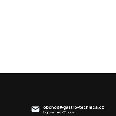
Kontakt
obchod
@
gastro-technica.cz