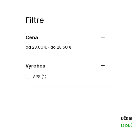
Filtre
Cena
od 28,00 € - do 28,50 €
Výrobca
APS (1)
Džbán
14 DN