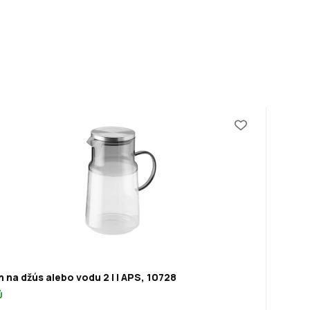
 na džús alebo vodu 2 l | APS, 10728
Ů