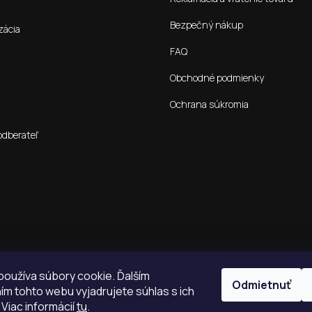
Bezpečný nákup
zácia
FAQ
Obchodné podmienky
Ochrana súkromia
odberateľ
oužíva súbory cookie. Ďalším
Odmietnuť
m tohto webu vyjadrujete súhlas s ich
 Viac informácií
tu
.