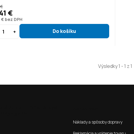
 €
41 €
 € bez DPH
Výsledky 1 - 1 z 1
ená verze pro SK stránky s
Ako nakupovať
**Kontakt**:
Náklady a spôsoby dopravy
Reklamácia a vrátenie tovaru