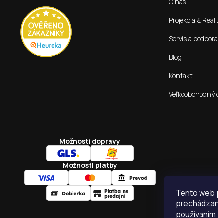
O nás
i
e
Projekcia & Reali
Servis a podpora
Blog
Kontakt
Veľkoobchodný 
Možnosti dopravy
Možnosti platby
Tento web p
prechádzaní
používaním.