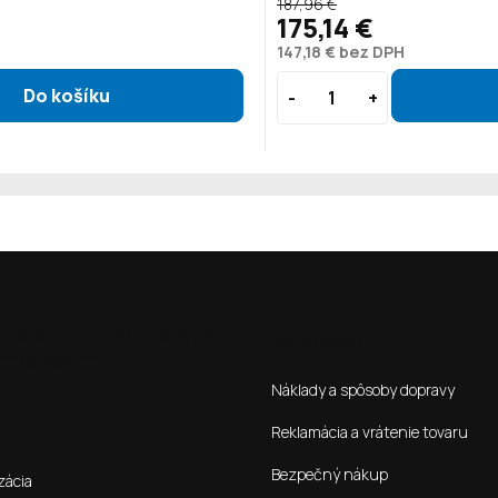
187,96 €
175,14 €
147,18 € bez DPH
ená verze pro SK stránky s
Ako nakupovať
**Kontakt**:
Náklady a spôsoby dopravy
Reklamácia a vrátenie tovaru
Bezpečný nákup
zácia