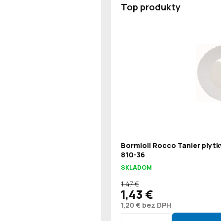
Top produkty
Bormioli Rocco Tanier plytk
810-36
SKLADOM
1,47 €
1,43 €
1,20 € bez DPH