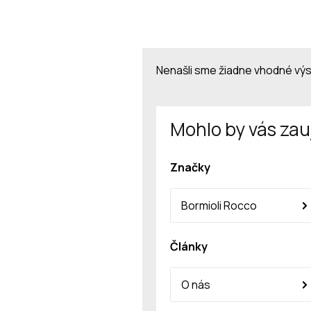
Nenašli sme žiadne vhodné vý
Mohlo by vás zau
Značky
Bormioli Rocco
Články
O nás