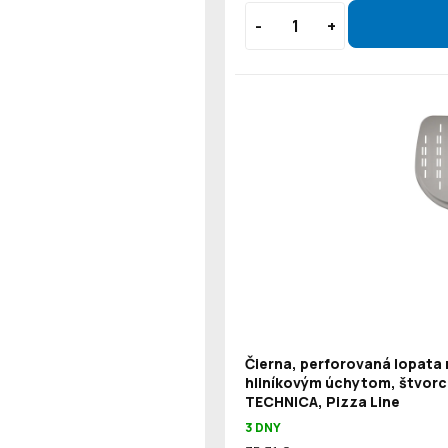
Čierna, perforovaná lopata 
hliníkovým úchytom, štvorc
TECHNICA, Pizza Line
3 DNY