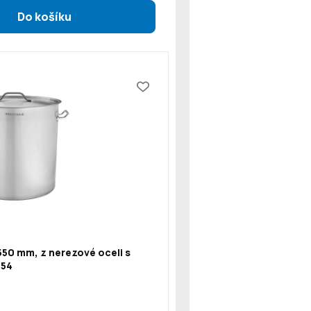
550 mm, z nerezové oceli s
154