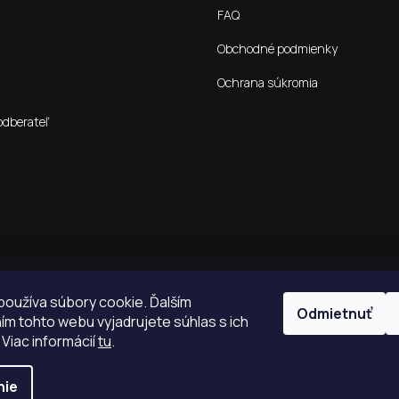
FAQ
Obchodné podmienky
Ochrana súkromia
odberateľ
oužíva súbory cookie. Ďalším
Odmietnuť
m tohto webu vyjadrujete súhlas s ich
 Viac informácií
tu
.
nie
é.