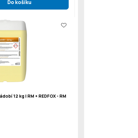
ádobí 12 kg | RM + REDFOX - RM