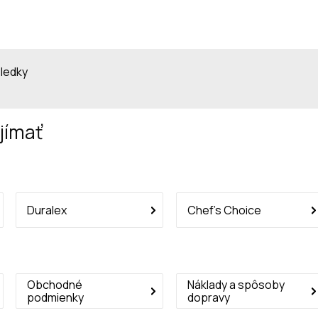
sledky
jímať
Duralex
Chef’s Choice
Obchodné
Náklady a spôsoby
podmienky
dopravy