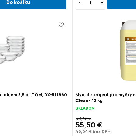
, objem 3,5 cl| TOM, DX-511660
Mycí detergent pro myčky n
Clean+ 12 kg
SKLADOM
60,32 €
55,50 €
46,64 € bez DPH