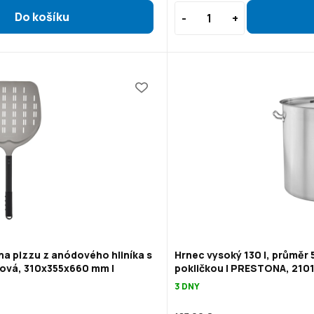
na pizzu z anódového hliníka s
Hrnec vysoký 130 l, průměr 
ová, 310x355x660 mm |
pokličkou | PRESTONA, 210
3 DNY