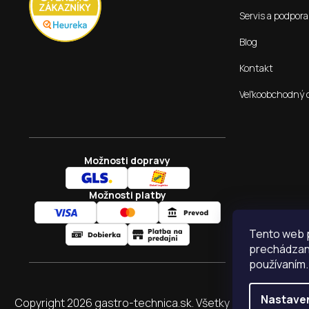
Servis a podpora
Blog
Kontakt
Veľkoobchodný 
Možnosti dopravy
Možnosti platby
Tento web p
prechádzaní
používaním.
Nastave
Copyright 2026
gastro-technica.sk
. Všetky práva vyhraden