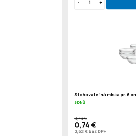
Stohovateľná miska pr. 6 cm
5 DNŮ
0,76 €
0,74 €
0,62 € bez DPH