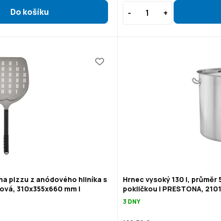
na pizzu z anódového hliníka s
Hrnec vysoký 130 l, průměr 
ová, 310x355x660 mm |
pokličkou | PRESTONA, 210
3 DNY