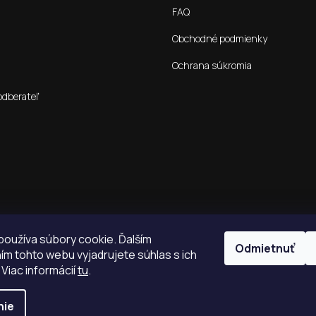
FAQ
Obchodné podmienky
Ochrana súkromia
odberateľ
oužíva súbory cookie. Ďalším
Odmietnuť
m tohto webu vyjadrujete súhlas s ich
 Viac informácií
tu
.
nie
é.