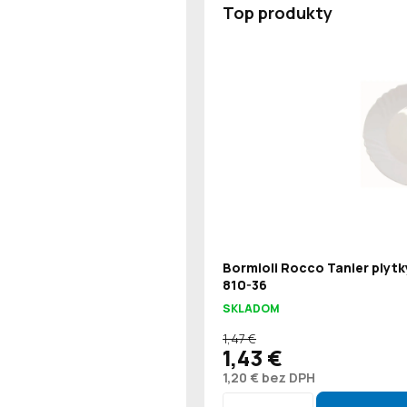
Top produkty
Bormioli Rocco Tanier plytk
810-36
SKLADOM
1,47 €
1,43 €
1,20 € bez DPH