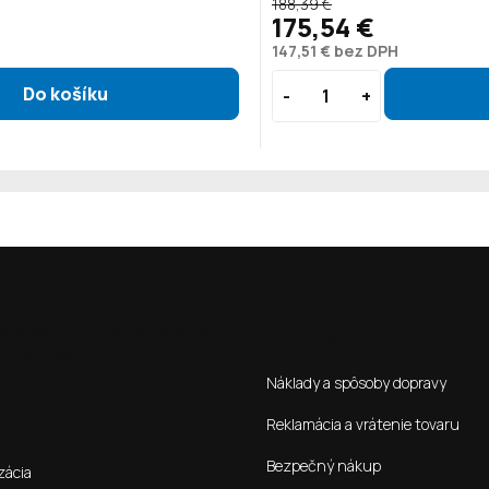
188,39 €
175,54 €
147,51 € bez DPH
ená verze pro SK stránky s
Ako nakupovať
**Kontakt**:
Náklady a spôsoby dopravy
Reklamácia a vrátenie tovaru
Bezpečný nákup
zácia