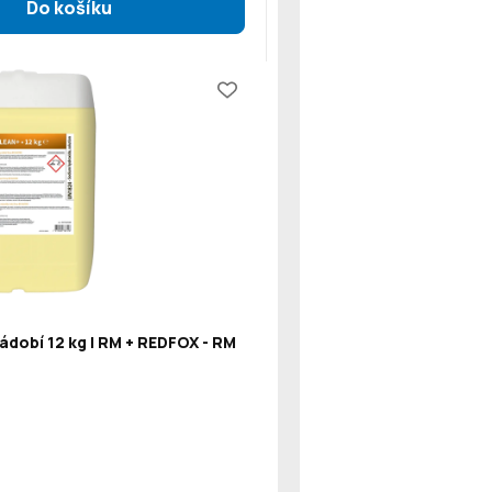
ádobí 12 kg | RM + REDFOX - RM