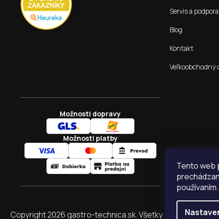
Servis a podpora
Blog
Kontakt
Veľkoobchodný 
Možnosti dopravy
Možnosti platby
Tento web p
prechádzaní
používaním.
Nastave
Copyright 2026
gastro-technica.sk
. Všetky práva vyhraden