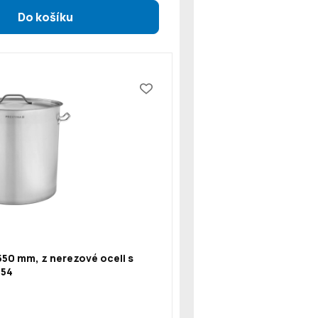
550 mm, z nerezové oceli s
154