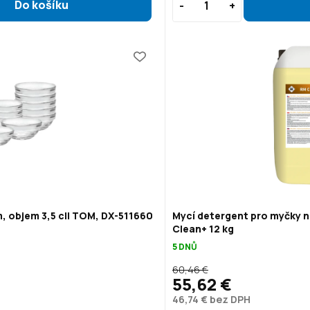
, objem 3,5 cl| TOM, DX-511660
Mycí detergent pro myčky n
Clean+ 12 kg
5 DNŮ
60,46 €
55,62 €
46,74 € bez DPH