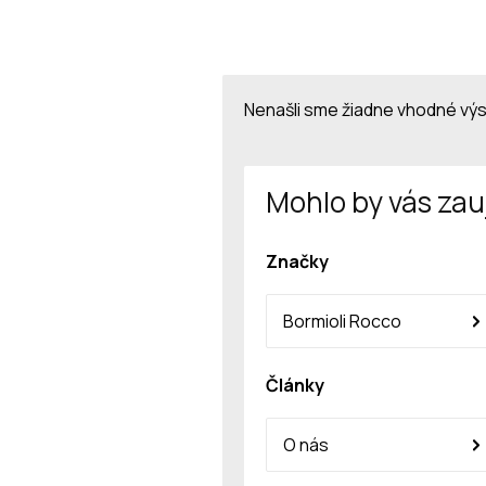
Nenašli sme žiadne vhodné vý
Mohlo by vás zau
Značky
Bormioli Rocco
Články
O nás