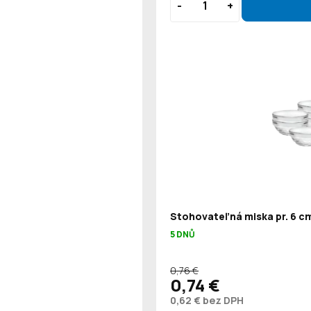
Stohovateľná miska pr. 6 cm
5 DNŮ
0,76 €
0,74 €
0,62 € bez DPH