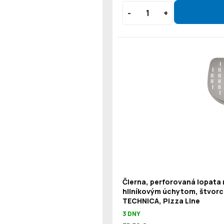
Čierna, perforovaná lopata 
hliníkovým úchytom, štvorc
TECHNICA, Pizza Line
3 DNY