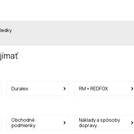
sledky
jímať
Duralex
RM + REDFOX
Obchodné
Náklady a spôsoby
podmienky
dopravy