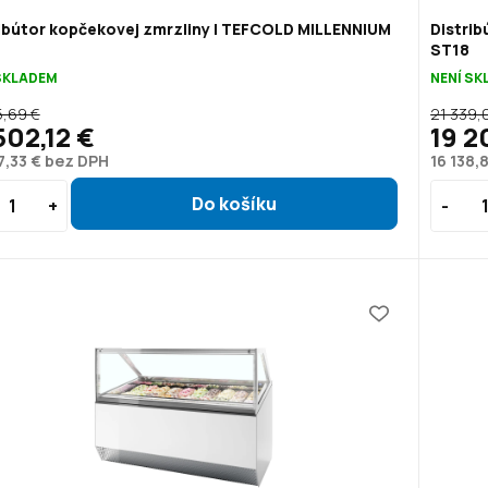
ibútor kopčekovej zmrzliny | TEFCOLD MILLENNIUM
Distri
ST18
SKLADEM
NENÍ S
5,69 €
21 339,
502,12 €
19 2
7,33 € bez DPH
16 138,