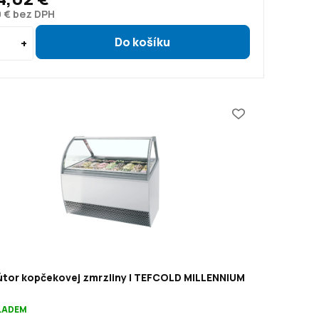
0 € bez DPH
bútor kopčekovej zmrzliny | TEFCOLD MILLENNIUM
KLADEM