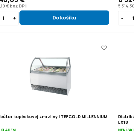
,19 € bez DPH
5 314,3
ibútor kopčekovej zmrzliny | TEFCOLD MILLENNIUM
Distri
LX18
SKLADEM
NENÍ S