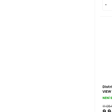
Dist
VIEW
NENÍ 
11 05
9 9