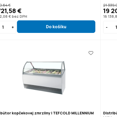
0,64 €
21 339,
721,58 €
19 2
2,08 € bez DPH
16 138,
ibútor kopčekovej zmrzliny | TEFCOLD MILLENNIUM
Distri