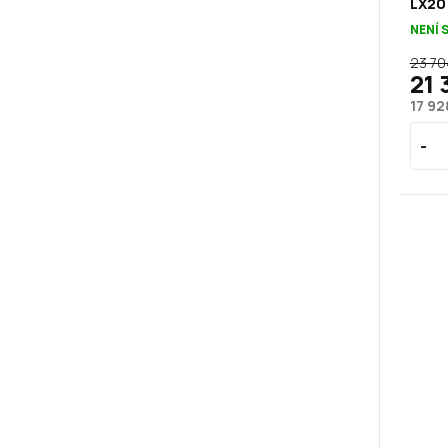
LX20
NENÍ 
23 70
21 
17 92