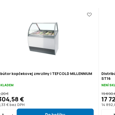
ibútor kopčekovej zmrzliny | TEFCOLD MILLENNIUM
Distri
ST16
SKLADEM
NENÍ S
6,20 €
19 690,
304,58 €
17 7
1,33 € bez DPH
14 892,