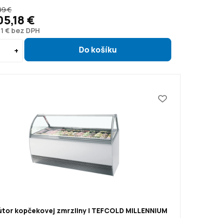
09 €
05,18 €
81 € bez DPH
bútor kopčekovej zmrzliny | TEFCOLD MILLENNIUM