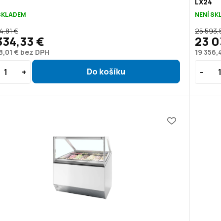
LX24
SKLADEM
NENÍ S
4,81 €
25 593,
334,33 €
23 0
8,01 € bez DPH
19 356,