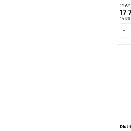
19 69
17 
14 89
Distr