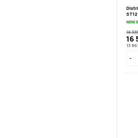
Distr
ST12
NENÍ 
18 33
16 
13 86