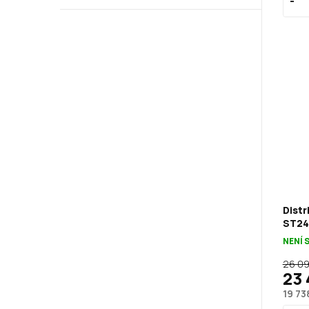
Distr
ST24
NENÍ 
26 09
23 
19 73