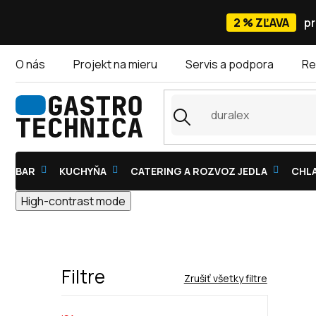
Prejsť
na
2 % ZĽAVA
pr
obsah
O nás
Projekt na mieru
Servis a podpora
Re
BAR
KUCHYŇA
CATERING A ROZVOZ JEDLA
CHLA
High-contrast mode
Filtre
Zrušiť všetky filtre