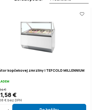
bútor kopčekovej zmrzliny | TEFCOLD MILLENNIUM
KLADEM
64 €
21,58 €
08 € bez DPH