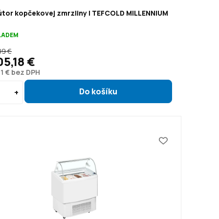
bútor kopčekovej zmrzliny | TEFCOLD MILLENNIUM
KLADEM
09 €
05,18 €
81 € bez DPH