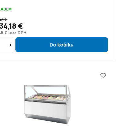
KLADEM
53 €
34,18 €
45 € bez DPH