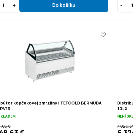
ribútor kopčekovej zmrzliny | TEFCOLD BERMUDA
Distrib
 RV13
10LX
SKLADEM
NENÍ S
4,03 €
7 026,6
48,63 €
6 32