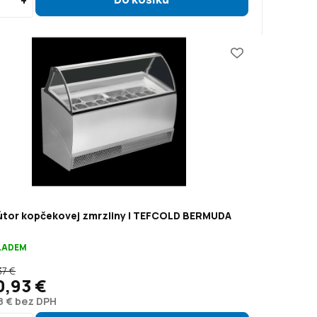
bútor kopčekovej zmrzliny | TEFCOLD BERMUDA
KLADEM
37 €
0,93 €
8 € bez DPH