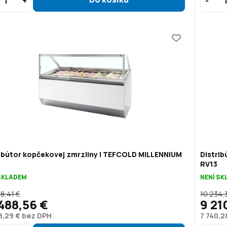
ibútor kopčekovej zmrzliny | TEFCOLD MILLENNIUM
Distri
RV13
SKLADEM
NENÍ S
8,41 €
10 234,
488,56 €
9 21
8,29 € bez DPH
7 740,2