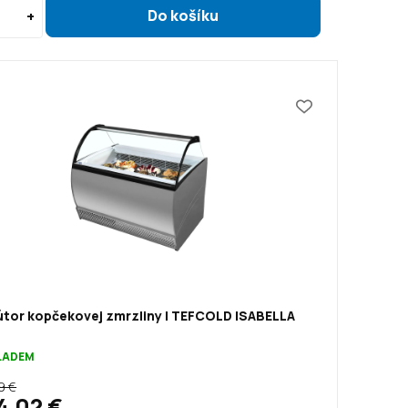
útor kopčekovej zmrzliny | TEFCOLD ISABELLA
KLADEM
9 €
4,02 €