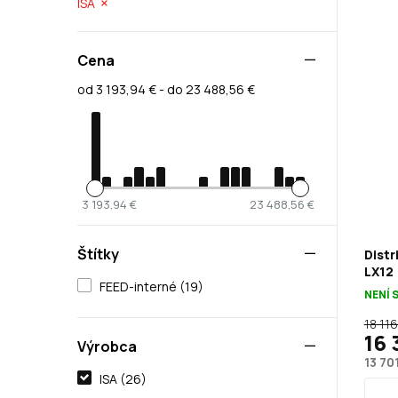
ISA
Cena
od 3 193,94 € - do 23 488,56 €
3 193,94 €
23 488,56 €
Štítky
Distr
LX12
FEED-interné (19)
NENÍ 
18 11
16 
Výrobca
13 70
ISA (26)