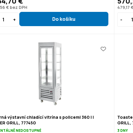
34,70 €
570,
,56 € bez DPH
479,17 
rná výstavní chladící vitrína s policemi 360 l |
Toaste
ER GRILL, 777450
GRILL, 
NTÁLNĚ NEDOSTUPNÉ
3 DNY