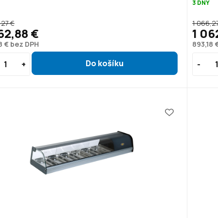
3 DNY
,27 €
1 066,2
62,88 €
1 06
8 € bez DPH
893,18 