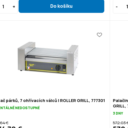
ač párků, 7 ohřívacích válců | ROLLER GRILL, 777301
Palači
GRILL,
NTÁLNĚ NEDOSTUPNÉ
3 DNY
,64 €
572,03 