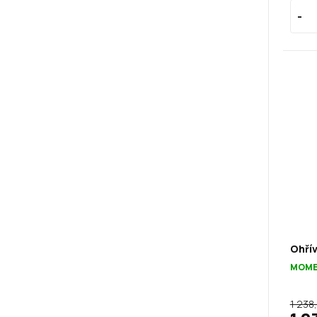
Ohřív
MOME
1 238