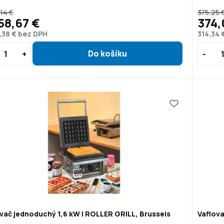
,14 €
375,25 
58,67 €
374,
,38 € bez DPH
314,34 
vač jednoduchý 1,6 kW | ROLLER GRILL, Brussels
Vaflova