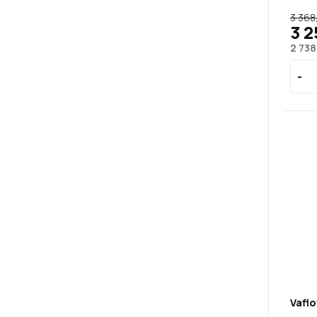
3 368
3 2
2 738
Vaflo