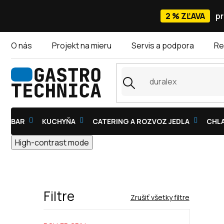
Prejsť
na
2 % ZĽAVA
pr
obsah
O nás
Projekt na mieru
Servis a podpora
Re
BAR
KUCHYŇA
CATERING A ROZVOZ JEDLA
CHLA
High-contrast mode
Filtre
Zrušiť všetky filtre