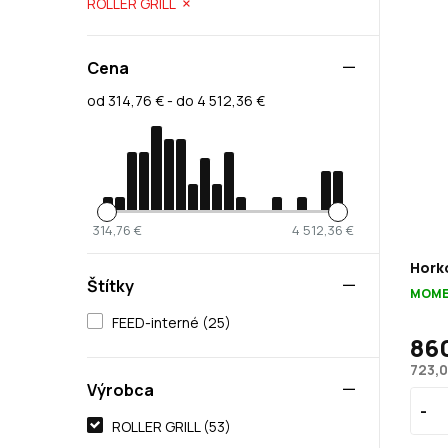
ROLLER GRILL
Cena
od 314,76 € - do 4 512,36 €
314,76 €
4 512,36 €
Horko
Štítky
MOME
FEED-interné (25)
86
723,0
Výrobca
ROLLER GRILL (53)