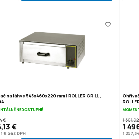
vač na láhve 545x460x220 mm | ROLLER GRILL,
Ohřívač
04
ROLLER
NTÁLNĚ NEDOSTUPNÉ
MOMENT
4 €
1 501,02
,13 €
1 49
1 € bez DPH
1 257,3