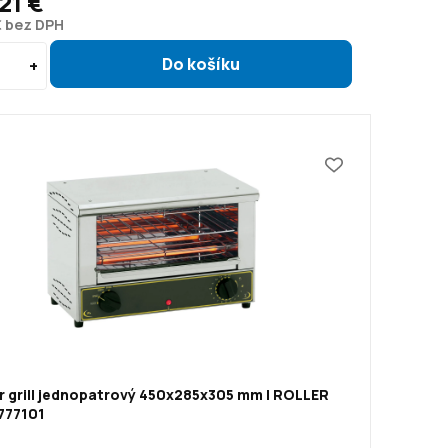
21 €
€ bez DPH
r grill jednopatrový 450x285x305 mm | ROLLER
777101