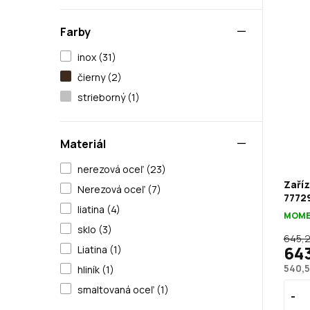
Farby
inox (31)
čierny (2)
strieborný (1)
Materiál
nerezová oceľ (23)
Zaří
Nerezová oceľ (7)
7772
liatina (4)
MOME
sklo (3)
645,2
64
Liatina (1)
540,5
hliník (1)
smaltovaná oceľ (1)