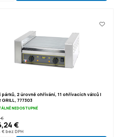
 párků, 2 úrovně ohřívání, 11 ohřívacích válců |
 GRILL, 777303
ÁLNĚ NEDOSTUPNÉ
 €
6,24 €
4 € bez DPH