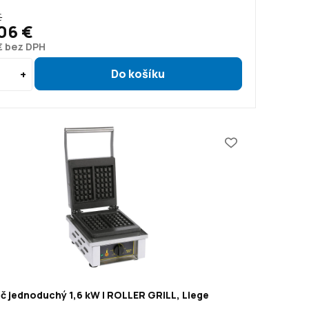
€
06 €
€ bez DPH
č jednoduchý 1,6 kW | ROLLER GRILL, Liege