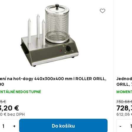
zení na hot-dogy 440x300x400 mm | ROLLER GRILL,
Jednod
90
GRILL, 
NTÁLNĚ NEDOSTUPNÉ
MOMENT
5 €
730,68 
3,20 €
728,
0 € bez DPH
612,06