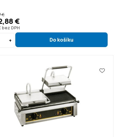
7 €
2,88 €
€ bez DPH