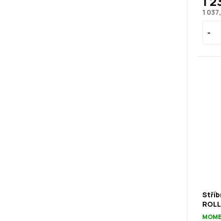
1 2
1 037
Stříb
ROLL
MOME