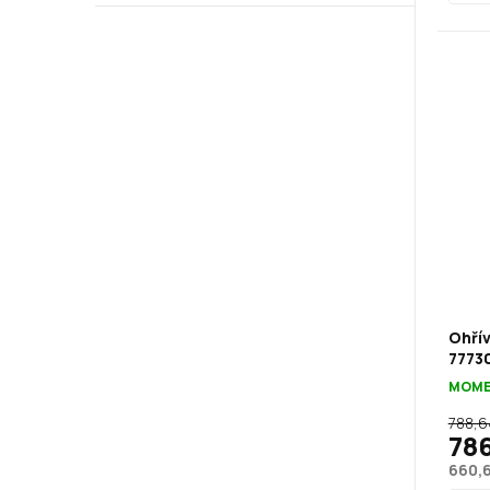
Ohří
7773
MOME
788,6
786
660,6