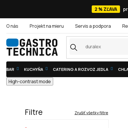
Prejsť
na
2 % ZĽAVA
pr
obsah
O nás
Projekt na mieru
Servis a podpora
Re
BAR
KUCHYŇA
CATERING A ROZVOZ JEDLA
CHLA
High-contrast mode
Filtre
Zrušiť všetky filtre