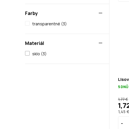
Farby
transparentné (3)
Materiál
sklo (3)
Lisov
5 DNŮ
1,77 €
1,7
1,45 