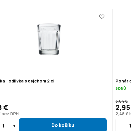
ka - odlivka s cejchom 2 cl
Pohár 
5 DNŮ
3,04 €
8 €
2,95
€ bez DPH
2,48 €