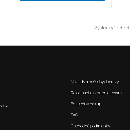
Výsledky 1 - 3 z 3
ená verze pro SK stránky s
Ako nakupovať
**Kontakt**:
Náklady a spôsoby dopravy
Reklamácia a vrátenie tovaru
Bezpečný nákup
zácia
FAQ
Obchodné podmienky