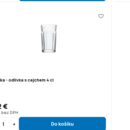
ka - odlivka s cejchem 4 cl
2 €
€ bez DPH