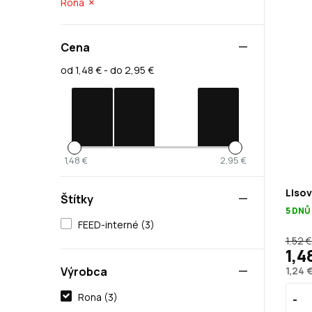
Rona
Cena
od 1,48 € - do 2,95 €
1,48 €
2,95 €
Lisov
Štítky
5 DNŮ
FEED-interné (3)
1,52 €
1,4
Výrobca
1,24 
Rona (3)