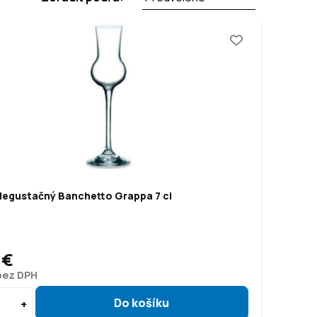
degustačný Banchetto Grappa 7 cl
 €
 bez DPH