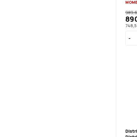
MOME
989,6
890
748,5
Distr
Distr