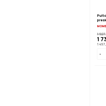
Pult
presk
MOME
1 927
1 7
1 457