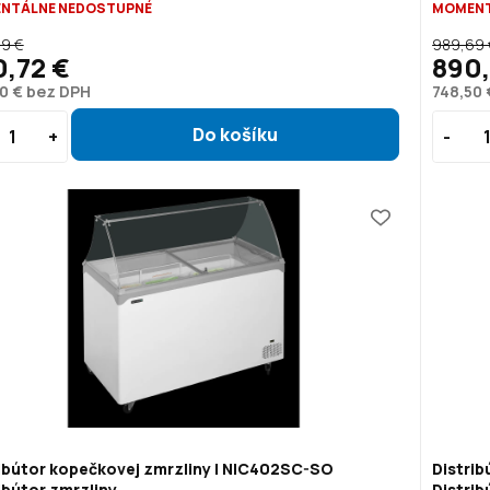
NTÁLNE NEDOSTUPNÉ
MOMENT
9 €
989,69 
,72 €
890,
0 € bez DPH
748,50
ibútor kopečkovej zmrzliny | NIC402SC-SO
Distri
ibútor zmrzliny
Distrib