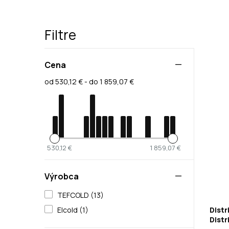
Filtre
Cena
od 530,12 € - do 1 859,07 €
530,12 €
1 859,07 €
Výrobca
TEFCOLD (13)
Distr
Elcold (1)
Distr