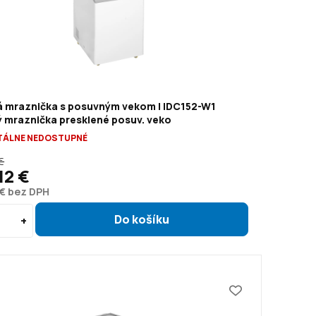
á mraznička s posuvným vekom | IDC152-W1
ý mraznička presklené posuv. veko
ÁLNE NEDOSTUPNÉ
€
12 €
 € bez DPH