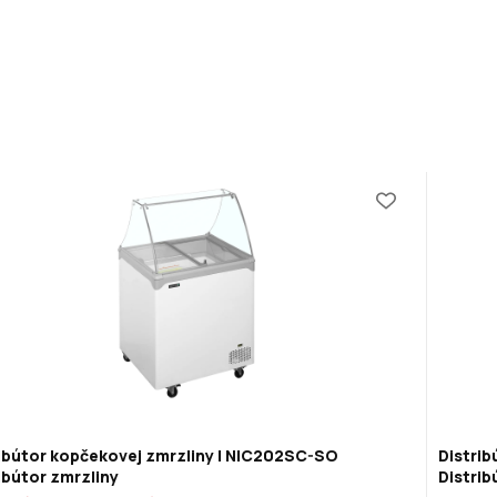
ibútor kopčekovej zmrzliny | NIC202SC-SO
Distri
ibútor zmrzliny
Distrib