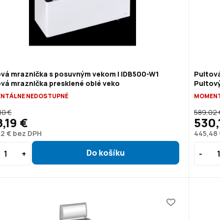
ová mraznička s posuvným vekom | IDB500-W1
Pultov
vá mraznička presklené oblé veko
Pultov
NTÁLNE NEDOSTUPNÉ
MOMENT
10 €
589,02 
,19 €
530,
82 € bez DPH
445,48