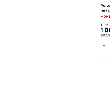
Pulto
mraz
MOME
1 186
1 0
897,5