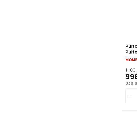
Pult
Pulto
MOME
1 109,
998
838,