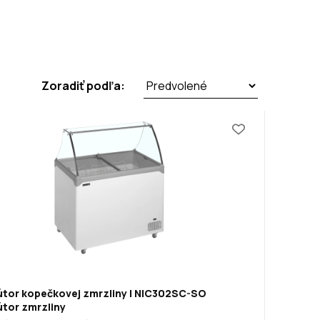
Zoradiť podľa:
bútor kopečkovej zmrzliny | NIC302SC-SO
útor zmrzliny