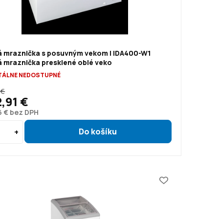
á mraznička s posuvným vekom | IDA400-W1
á mraznička presklené oblé veko
ÁLNE NEDOSTUPNÉ
 €
2,91 €
6 € bez DPH